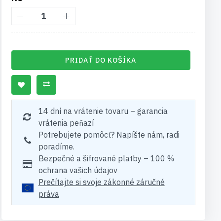
PRIDAŤ DO KOŠÍKA
14 dní na vrátenie tovaru – garancia
vrátenia peňazí
Potrebujete pomôcť? Napíšte nám, radi
poradíme.
Bezpečné a šifrované platby – 100 %
ochrana vašich údajov
Prečítajte si svoje zákonné záručné
práva