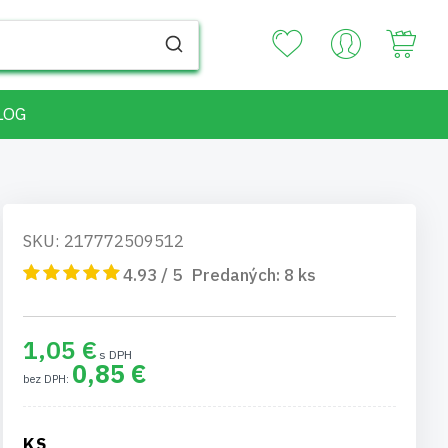
Your
LOG
SKU: 217772509512
4.93 / 5
Predaných:
8
ks
1,05 €
0,85 €
KS