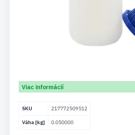
Viac informácií
Viac
SKU
217772509512
informácií
Váha [kg]
0.050000