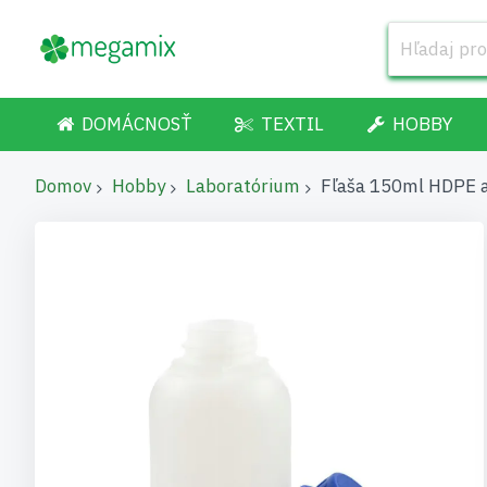
DOMÁCNOSŤ
TEXTIL
HOBBY
Domov
Hobby
Laboratórium
Fľaša 150ml HDPE 
Preskočiť
na
koniec
galérie
obrázkov