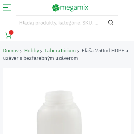
Domov
Hobby
Laboratórium
Fľaša 250ml HDPE a
uzáver s bezfarebným uzáverom
Preskočiť
na
koniec
galérie
obrázkov