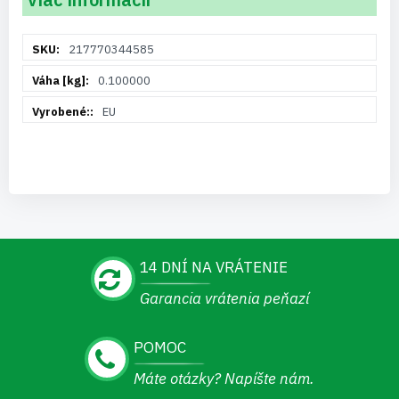
Viac
217770344585
informácií
0.100000
EU
14 DNÍ NA VRÁTENIE
Garancia vrátenia peňazí
POMOC
Máte otázky? Napíšte nám.