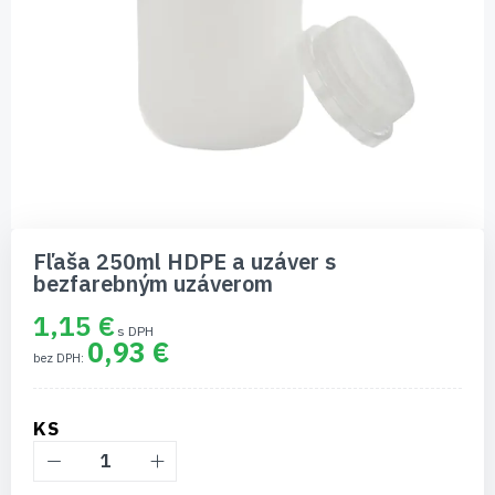
Preskočiť
na
Fľaša 250ml HDPE a uzáver s
začiatok
bezfarebným uzáverom
galérie
obrázkov
1,15 €
0,93 €
KS