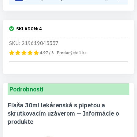
SKLADOM:
4
SKU: 219619045557
4.97 / 5
Predaných:
1
ks
Podrobnosti
Fľaša 30ml lekárenská s pipetou a
skrutkovacím uzáverom — Informácie o
produkte