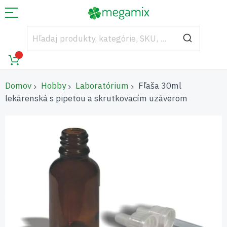
Domov
Hobby
Laboratórium
Fľaša 30ml
lekárenská s pipetou a skrutkovacím uzáverom
Preskočiť
na
koniec
galérie
obrázkov