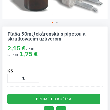
Preskočiť
na
Fľaša 30ml lekárenská s pipetou a
začiatok
skrutkovacím uzáverom
galérie
obrázkov
2,15 €
1,75 €
KS
PRIDAŤ DO KOŠÍKA