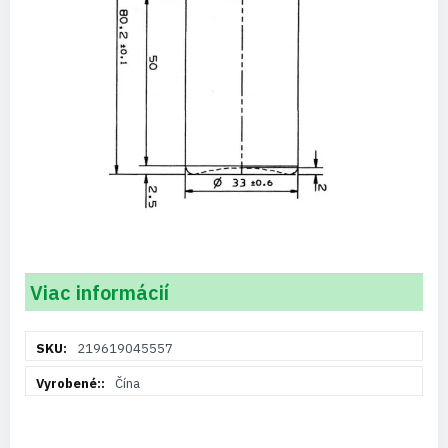
Viac informácií
Viac
219619045557
informácií
Čína