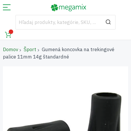
Domov
Šport
Gumená koncovka na trekingové
palice 11mm 14g štandardné
Preskočiť
na
koniec
galérie
obrázkov