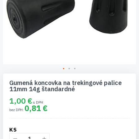
Preskočiť
na
Gumená koncovka na trekingové palice
začiatok
11mm 14g štandardné
galérie
obrázkov
1,00 €
0,81 €
KS