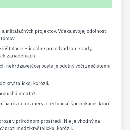
inštalačných projektov. Vďaka svojej odolnosti,
stémov.
inštalácie – ideálne pre odvádzanie vody,
ch zariadeniach.
ch nehrdzavejúcej ocele je odolný voči znečisteniu
ikryštalickej korózii.
ednoduchá montáž.
ŕňa rôzne rozmery a technické špecifikácie, ktoré
rózii v prírodnom prostredí. Nie je vhodný na
 proti medzikryštalickej korózii.