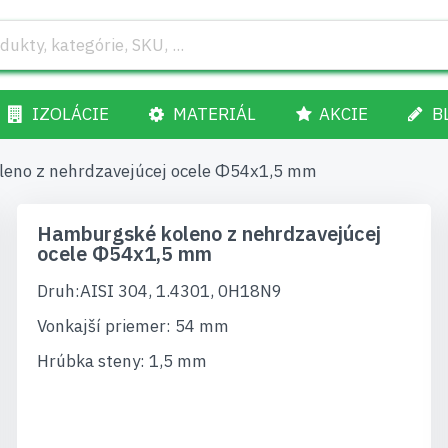
IZOLÁCIE
MATERIÁL
AKCIE
B
eno z nehrdzavejúcej ocele Φ54x1,5 mm
Hamburgské koleno z nehrdzavejúcej
ocele Φ54x1,5 mm
Druh:AISI 304, 1.4301, 0H18N9
Vonkajší priemer: 54 mm
Hrúbka steny: 1,5 mm