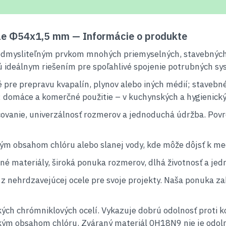
le Φ54x1,5 mm — Informácie o produkte
dmysliteľným prvkom mnohých priemyselných, stavebných a 
 ideálnym riešením pre spoľahlivé spojenie potrubných sy
re prepravu kvapalín, plynov alebo iných médií; stavebné 
; domáce a komerčné použitie – v kuchynských a hygienický
covanie, univerzálnosť rozmerov a jednoduchá údržba. Povr
ým obsahom chlóru alebo slanej vody, kde môže dôjsť k medz
né materiály, široká ponuka rozmerov, dlhá životnosť a j
z nehrdzavejúcej ocele pre svoje projekty. Naša ponuka zah
ých chrómniklových ocelí. Vykazuje dobrú odolnosť proti ko
okým obsahom chlóru. Zváraný materiál 0H18N9 nie je odolný