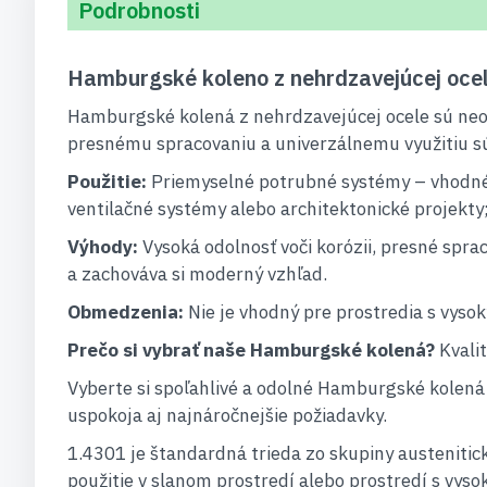
Podrobnosti
Hamburgské koleno z nehrdzavejúcej oce
Hamburgské kolená z nehrdzavejúcej ocele sú neo
presnému spracovaniu a univerzálnemu využitiu sú
Použitie:
Priemyselné potrubné systémy – vhodné p
ventilačné systémy alebo architektonické projekty
Výhody:
Vysoká odolnosť voči korózii, presné spra
a zachováva si moderný vzhľad.
Obmedzenia:
Nie je vhodný pre prostredia s vysok
Prečo si vybrať naše Hamburgské kolená?
Kvalit
Vyberte si spoľahlivé a odolné Hamburgské kolená 
uspokoja aj najnáročnejšie požiadavky.
1.4301 je štandardná trieda zo skupiny austenitick
použitie v slanom prostredí alebo prostredí s vys