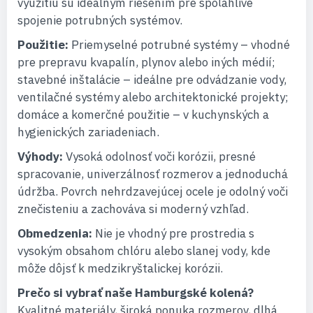
využitiu sú ideálnym riešením pre spoľahlivé
spojenie potrubných systémov.
Použitie:
Priemyselné potrubné systémy – vhodné
pre prepravu kvapalín, plynov alebo iných médií;
stavebné inštalácie – ideálne pre odvádzanie vody,
ventilačné systémy alebo architektonické projekty;
domáce a komerčné použitie – v kuchynských a
hygienických zariadeniach.
Výhody:
Vysoká odolnosť voči korózii, presné
spracovanie, univerzálnosť rozmerov a jednoduchá
údržba. Povrch nehrdzavejúcej ocele je odolný voči
znečisteniu a zachováva si moderný vzhľad.
Obmedzenia:
Nie je vhodný pre prostredia s
vysokým obsahom chlóru alebo slanej vody, kde
môže dôjsť k medzikryštalickej korózii.
Prečo si vybrať naše Hamburgské kolená?
Kvalitné materiály, široká ponuka rozmerov, dlhá