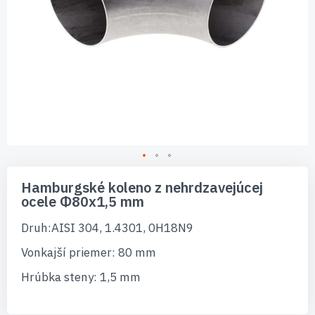
Preskočiť
na
Hamburgské koleno z nehrdzavejúcej
začiatok
ocele Φ80x1,5 mm
galérie
obrázkov
Druh:AISI 304, 1.4301, 0H18N9
Vonkajší priemer: 80 mm
Hrúbka steny: 1,5 mm