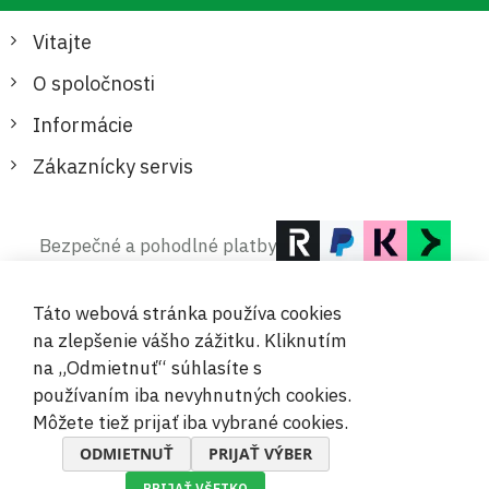
Vitajte
O spoločnosti
Informácie
Zákaznícky servis
Bezpečné a pohodlné platby
Táto webová stránka používa cookies
na zlepšenie vášho zážitku. Kliknutím
na „Odmietnuť“ súhlasíte s
používaním iba nevyhnutných cookies.
© 2019-2026 Megamix s.r.o.
Môžete tiež prijať iba vybrané cookies.
ODMIETNUŤ
PRIJAŤ VÝBER
PRIJAŤ VŠETKO