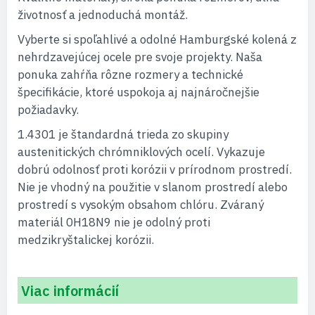
životnosť a jednoduchá montáž.
Vyberte si spoľahlivé a odolné Hamburgské kolená z
nehrdzavejúcej ocele pre svoje projekty. Naša
ponuka zahŕňa rôzne rozmery a technické
špecifikácie, ktoré uspokoja aj najnáročnejšie
požiadavky.
1.4301 je štandardná trieda zo skupiny
austenitických chrómniklových ocelí. Vykazuje
dobrú odolnosť proti korózii v prírodnom prostredí.
Nie je vhodný na použitie v slanom prostredí alebo
prostredí s vysokým obsahom chlóru. Zváraný
materiál 0H18N9 nie je odolný proti
medzikryštalickej korózii.
Viac informácií