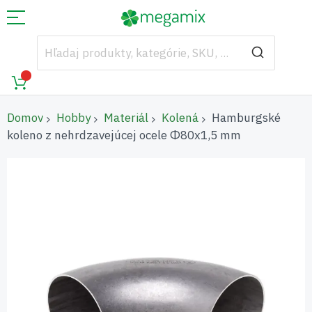
Domov
Hobby
Materiál
Kolená
Hamburgské
koleno z nehrdzavejúcej ocele Φ80x1,5 mm
Preskočiť
na
koniec
galérie
obrázkov