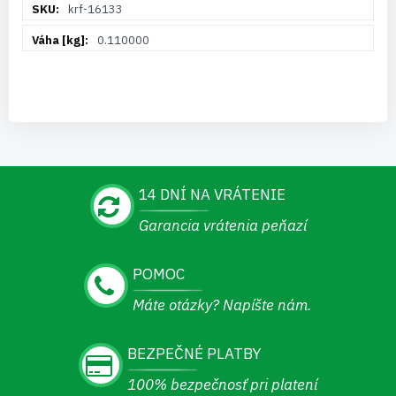
Viac
krf-16133
informácií
0.110000
14 DNÍ NA VRÁTENIE
Garancia vrátenia peňazí
POMOC
Máte otázky? Napíšte nám.
BEZPEČNÉ PLATBY
100% bezpečnosť pri platení