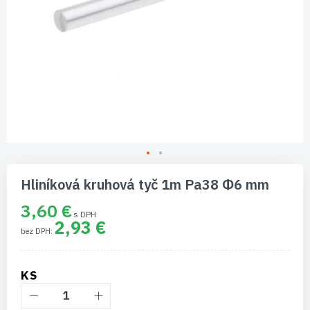
Preskočiť
na
Hliníková kruhová tyč 1m Pa38 Φ6 mm
začiatok
galérie
3,60 €
obrázkov
2,93 €
KS