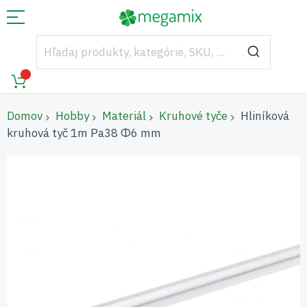
Domov
Hobby
Materiál
Kruhové tyče
Hliníková
kruhová tyč 1m Pa38 Φ6 mm
Preskočiť
na
koniec
galérie
obrázkov