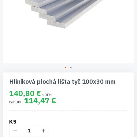
Preskočiť
na
Hliníková plochá lišta tyč 100x30 mm
začiatok
galérie
140,80 €
obrázkov
114,47 €
KS