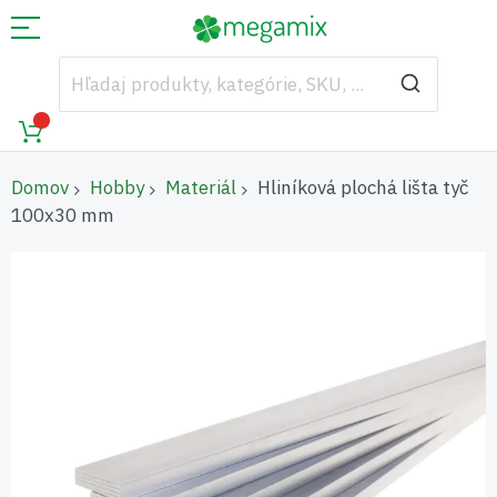
Domov
Hobby
Materiál
Hliníková plochá lišta tyč
100x30 mm
Preskočiť
na
koniec
galérie
obrázkov