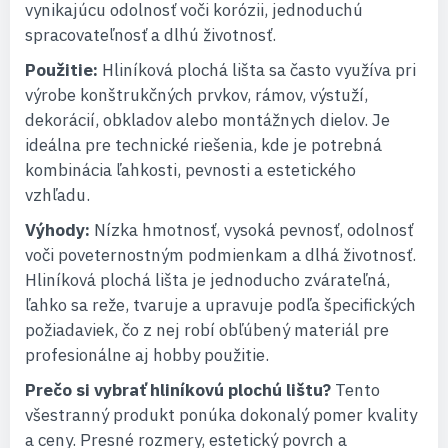
vynikajúcu odolnosť voči korózii, jednoduchú
spracovateľnosť a dlhú životnosť.
Použitie:
Hliníková plochá lišta sa často využíva pri
výrobe konštrukčných prvkov, rámov, výstuží,
dekorácií, obkladov alebo montážnych dielov. Je
ideálna pre technické riešenia, kde je potrebná
kombinácia ľahkosti, pevnosti a estetického
vzhľadu.
Výhody:
Nízka hmotnosť, vysoká pevnosť, odolnosť
voči poveternostným podmienkam a dlhá životnosť.
Hliníková plochá lišta je jednoducho zvárateľná,
ľahko sa reže, tvaruje a upravuje podľa špecifických
požiadaviek, čo z nej robí obľúbený materiál pre
profesionálne aj hobby použitie.
Prečo si vybrať hliníkovú plochú lištu?
Tento
všestranný produkt ponúka dokonalý pomer kvality
a ceny. Presné rozmery, estetický povrch a