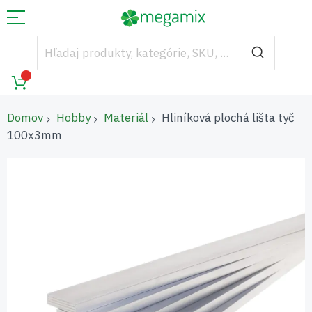
Domov
Hobby
Materiál
Hliníková plochá lišta tyč
100x3mm
Preskočiť
na
koniec
galérie
obrázkov