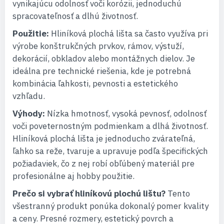
vynikajúcu odolnosť voči korózii, jednoduchú
spracovateľnosť a dlhú životnosť.
Použitie:
Hliníková plochá lišta sa často využíva pri
výrobe konštrukčných prvkov, rámov, výstuží,
dekorácií, obkladov alebo montážnych dielov. Je
ideálna pre technické riešenia, kde je potrebná
kombinácia ľahkosti, pevnosti a estetického
vzhľadu.
Výhody:
Nízka hmotnosť, vysoká pevnosť, odolnosť
voči poveternostným podmienkam a dlhá životnosť.
Hliníková plochá lišta je jednoducho zvárateľná,
ľahko sa reže, tvaruje a upravuje podľa špecifických
požiadaviek, čo z nej robí obľúbený materiál pre
profesionálne aj hobby použitie.
Prečo si vybrať hliníkovú plochú lištu?
Tento
všestranný produkt ponúka dokonalý pomer kvality
a ceny. Presné rozmery, estetický povrch a