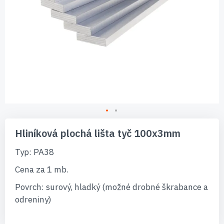
Preskočiť
na
Hliníková plochá lišta tyč 100x3mm
začiatok
galérie
Typ: PA38
obrázkov
Cena za 1 mb.
Povrch: surový, hladký (možné drobné škrabance a
odreniny)