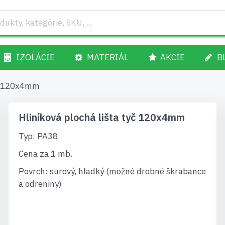
IZOLÁCIE
MATERIÁL
AKCIE
B
yč 120x4mm
Hliníková plochá lišta tyč 120x4mm
Typ: PA38
Cena za 1 mb.
Povrch: surový, hladký (možné drobné škrabance
a odreniny)