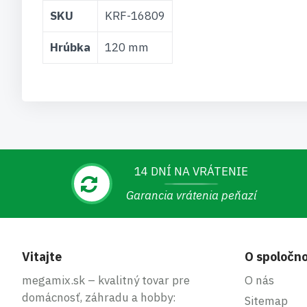
Viac
SKU
KRF-16809
informácií
Hrúbka
120 mm
14 DNÍ NA VRÁTENIE
Garancia vrátenia peňazí
Vitajte
O spoločno
megamix.sk – kvalitný tovar pre
O nás
domácnosť, záhradu a hobby:
Sitemap