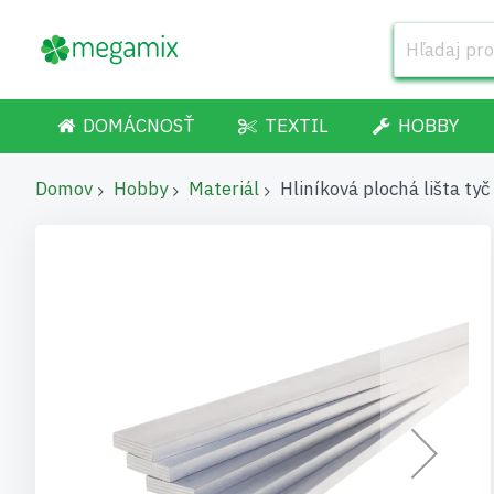
DOMÁCNOSŤ
TEXTIL
HOBBY
Domov
Hobby
Materiál
Hliníková plochá lišta t
Preskočiť
na
koniec
galérie
obrázkov