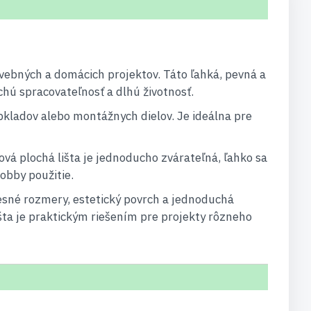
tavebných a domácich projektov. Táto ľahká, pevná a
uchú spracovateľnosť a dlhú životnosť.
obkladov alebo montážnych dielov. Je ideálna pre
vá plochá lišta je jednoducho zvárateľná, ľahko sa
hobby použitie.
esné rozmery, estetický povrch a jednoduchá
išta je praktickým riešením pre projekty rôzneho