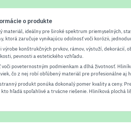
formácie o produkte
livý materiál, ideálny pre široké spektrum priemyselných, s
iny, ktorá zaručuje vynikajúcu odolnosť voči korózii, jednod
ri výrobe konštrukčných prvkov, rámov, výstuží, dekorácií, 
kosti, pevnosti a estetického vzhľadu.
 voči poveternostným podmienkam a dlhá životnosť. Hliníko
viek, čo z nej robí obľúbený materiál pre profesionálne aj 
stranný produkt ponúka dokonalý pomer kvality a ceny. Pr
 kto hľadá spoľahlivé a trvácne riešenie. Hliníková plochá l