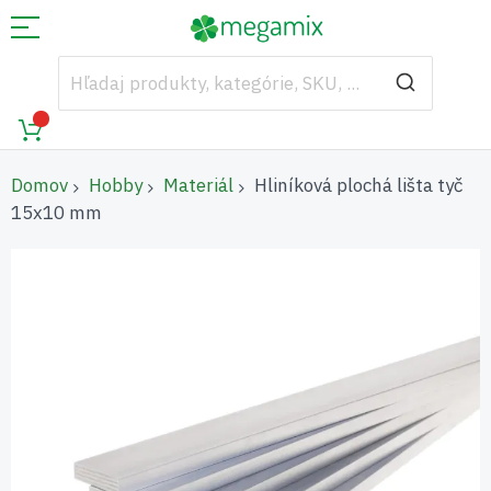
Domov
Hobby
Materiál
Hliníková plochá lišta tyč
15x10 mm
Preskočiť
na
koniec
galérie
obrázkov