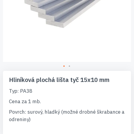
Preskočiť
na
Hliníková plochá lišta tyč 15x10 mm
začiatok
galérie
Typ: PA38
obrázkov
Cena za 1 mb.
Povrch: surový, hladký (možné drobné škrabance a
odreniny)