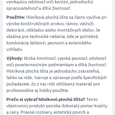
vynikajúcu odolnosť voči korózii, jednoduchú
spracovateľnosť a dlhú životnosť.
Použitie:
Hliníková plochá lišta sa často využíva pri
výrobe konštrukčných prvkov, rámov, výstuží,
dekorácií, obkladov alebo montážnych dielov. Je
ideálna pre technické riešenia, kde je potrebná
kombinácia ľahkosti, pevnosti a estetického
vzhľadu.
Výhody:
Nízka hmotnosť, vysoká pevnosť, odolnosť
voči poveternostným podmienkam a dlhá životnosť.
Hliníková plochá lišta je jednoducho zvárateľná,
ľahko sa reže, tvaruje a upravuje podľa špecifických
požiadaviek, čo z nej robí obľúbený materiál pre
profesionálne aj hobby použitie.
Prečo si vybrať hliníkovú plochú lištu?
Tento
všestranný produkt ponúka dokonalý pomer kvality
a ceny. Presné rozmery, estetický povrch a