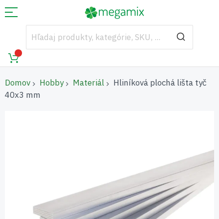
Domov
Hobby
Materiál
Hliníková plochá lišta tyč
40x3 mm
Preskočiť
na
koniec
galérie
obrázkov