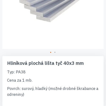
Preskočiť
na
Hliníková plochá lišta tyč 40x3 mm
začiatok
galérie
Typ: PA38
obrázkov
Cena za 1 mb.
Povrch: surový, hladký (možné drobné škrabance a
odreniny)