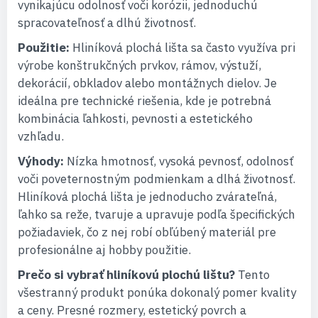
vynikajúcu odolnosť voči korózii, jednoduchú
spracovateľnosť a dlhú životnosť.
Použitie:
Hliníková plochá lišta sa často využíva pri
výrobe konštrukčných prvkov, rámov, výstuží,
dekorácií, obkladov alebo montážnych dielov. Je
ideálna pre technické riešenia, kde je potrebná
kombinácia ľahkosti, pevnosti a estetického
vzhľadu.
Výhody:
Nízka hmotnosť, vysoká pevnosť, odolnosť
voči poveternostným podmienkam a dlhá životnosť.
Hliníková plochá lišta je jednoducho zvárateľná,
ľahko sa reže, tvaruje a upravuje podľa špecifických
požiadaviek, čo z nej robí obľúbený materiál pre
profesionálne aj hobby použitie.
Prečo si vybrať hliníkovú plochú lištu?
Tento
všestranný produkt ponúka dokonalý pomer kvality
a ceny. Presné rozmery, estetický povrch a