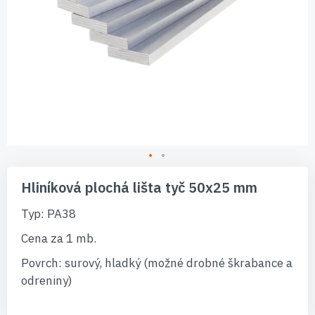
Preskočiť
na
Hliníková plochá lišta tyč 50x25 mm
začiatok
galérie
Typ: PA38
obrázkov
Cena za 1 mb.
Povrch: surový, hladký (možné drobné škrabance a
odreniny)