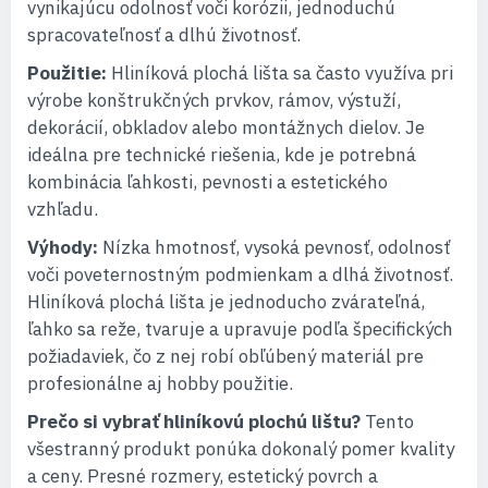
vynikajúcu odolnosť voči korózii, jednoduchú
spracovateľnosť a dlhú životnosť.
Použitie:
Hliníková plochá lišta sa často využíva pri
výrobe konštrukčných prvkov, rámov, výstuží,
dekorácií, obkladov alebo montážnych dielov. Je
ideálna pre technické riešenia, kde je potrebná
kombinácia ľahkosti, pevnosti a estetického
vzhľadu.
Výhody:
Nízka hmotnosť, vysoká pevnosť, odolnosť
voči poveternostným podmienkam a dlhá životnosť.
Hliníková plochá lišta je jednoducho zvárateľná,
ľahko sa reže, tvaruje a upravuje podľa špecifických
požiadaviek, čo z nej robí obľúbený materiál pre
profesionálne aj hobby použitie.
Prečo si vybrať hliníkovú plochú lištu?
Tento
všestranný produkt ponúka dokonalý pomer kvality
a ceny. Presné rozmery, estetický povrch a