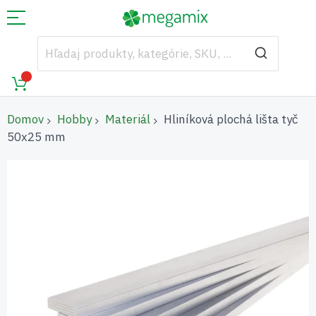
Domov
Hobby
Materiál
Hliníková plochá lišta tyč
50x25 mm
Preskočiť
na
koniec
galérie
obrázkov