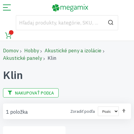
Domov
Hobby
Akustické peny a izolácie
Akustické panely
Klin
Klin
NAKUPOVAŤ PODĽA
Nas
1
položka
Zoradiť podľa
zos
sm