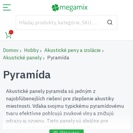
Domov
Hobby
Akustické peny a izolácie
Akustické panely
Pyramída
Pyramída
Akustické panely pyramida sú jedným z
najobľúbenejších riešení pre zlepšenie akustiky
miestnosti. Vďaka svojmu typickému pyramídovému
tvaru efektívne pohlcujú zvukové vlny a znižujú
odrazy aj ozvenu. Tieto panely sú ideálne pre
priestory, kde je dôležitá čistota zvuku a