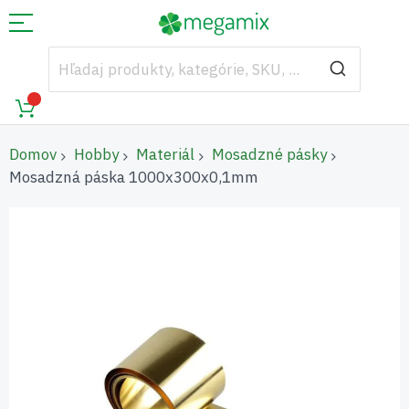
Domov
Hobby
Materiál
Mosadzné pásky
Mosadzná páska 1000x300x0,1mm
Preskočiť
na
koniec
galérie
obrázkov