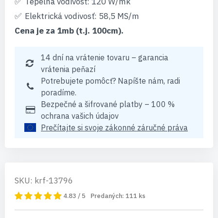
Tepelná vodivosť: 120 W/mk
Elektrická vodivosť: 58,5 MS/m
Cena je za 1mb (t.j. 100cm).
14 dní na vrátenie tovaru – garancia
vrátenia peňazí
Potrebujete pomôcť? Napíšte nám, radi
poradíme.
Bezpečné a šifrované platby – 100 %
ochrana vašich údajov
Prečítajte si svoje zákonné záručné práva
SKU: krf-13796
4.83 / 5
Predaných:
111
ks