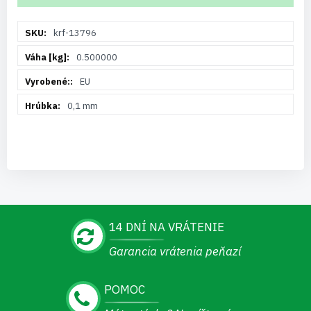
Viac
krf-13796
informácií
0.500000
EU
0,1 mm
14 DNÍ NA VRÁTENIE
Garancia vrátenia peňazí
POMOC