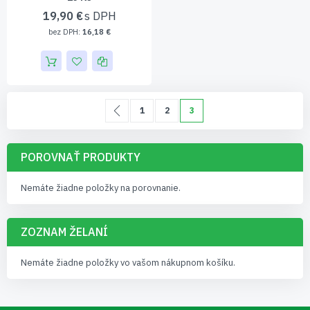
19,90 €
16,18 €
Page
Page
Predchádzajúca
Page
Page
Momentálne čítate stránku
1
2
3
POROVNAŤ PRODUKTY
Nemáte žiadne položky na porovnanie.
ZOZNAM ŽELANÍ
Nemáte žiadne položky vo vašom nákupnom košíku.