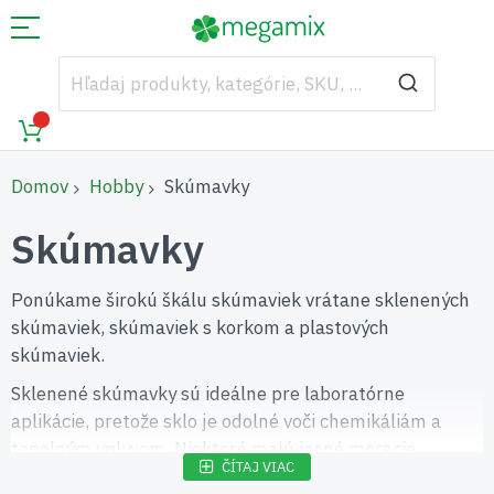
Domov
Hobby
Skúmavky
Skúmavky
Ponúkame širokú škálu skúmaviek vrátane sklenených
skúmaviek, skúmaviek s korkom a plastových
skúmaviek.
Sklenené skúmavky sú ideálne pre laboratórne
aplikácie, pretože sklo je odolné voči chemikáliám a
tepelným vplyvom. Niektoré majú jasné meracie
ČÍTAJ VIAC
stupnice, ktoré umožňujú presné merania a