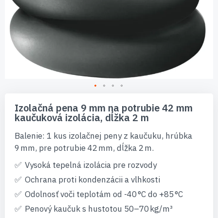
Preskočiť
na
Izolačná pena 9 mm na potrubie 42 mm
začiatok
kaučuková izolácia, dĺžka 2 m
galérie
obrázkov
Balenie: 1 kus izolačnej peny z kaučuku, hrúbka
9 mm, pre potrubie 42 mm, dĺžka 2 m.
Vysoká tepelná izolácia pre rozvody
Ochrana proti kondenzácii a vlhkosti
Odolnosť voči teplotám od -40 °C do +85 °C
Penový kaučuk s hustotou 50–70 kg/m³