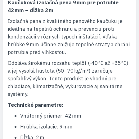
Kaučuková izolačná pena 9 mm pre potrubie
42 mm – dĺžka 2 m
Izolačná pena z kvalitného penového kaučuku je
ideálna na tepelnú ochranu a prevenciu proti
kondenzácii v rôznych typoch inštalácií. Vďaka
hrúbke 9 mm účinne znižuje tepelné straty a chráni
potrubia pred vlhkosťou.
Odoláva širokému rozsahu teplôt (-40 °C až +85 °C)
a jej vysoká hustota (50–70 kg/m³) zaručuje
spoľahlivý výkon. Tento produkt je vhodný pre
chladiace, klimatizačné, vykurovacie aj sanitárne
systémy.
Technické parametre:
Vnútorný priemer: 42 mm
Hrúbka izolácie: 9 mm
Dĺžka: 2 m