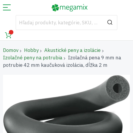
Domov
Hobby
Akustické peny a izolácie
Izolačné peny na potrubia
Izolačná pena 9 mm na
potrubie 42 mm kaučuková izolácia, dĺžka 2 m
Preskočiť
na
koniec
galérie
obrázkov