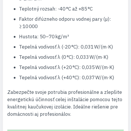
Teplotný rozsah: -40 °C až +85 °C
Faktor difúzneho odporu vodnej pary (µ):
≥ 10 000
Hustota: 50–70 kg/m³
Tepelná vodivosť λ (-20 °C): 0,031 W/(m·K)
Tepelná vodivosť λ (0 °C): 0,033 W/(m·K)
Tepelná vodivosť λ (+20 °C): 0,035 W/(m·K)
Tepelná vodivosť λ (+40 °C): 0,037 W/(m·K)
Zabezpečte svoje potrubia profesionálne a zlepšite
energetickú účinnosť celej inštalácie pomocou tejto
kvalitnej kaučukovej izolácie. Ideálne riešenie pre
domácnosti aj profesionálov.