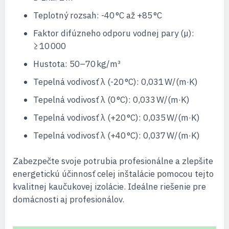
Teplotný rozsah: -40 °C až +85 °C
Faktor difúzneho odporu vodnej pary (µ):
≥ 10 000
Hustota: 50–70 kg/m³
Tepelná vodivosť λ (-20 °C): 0,031 W/(m·K)
Tepelná vodivosť λ (0 °C): 0,033 W/(m·K)
Tepelná vodivosť λ (+20 °C): 0,035 W/(m·K)
Tepelná vodivosť λ (+40 °C): 0,037 W/(m·K)
Zabezpečte svoje potrubia profesionálne a zlepšite
energetickú účinnosť celej inštalácie pomocou tejto
kvalitnej kaučukovej izolácie. Ideálne riešenie pre
domácnosti aj profesionálov.