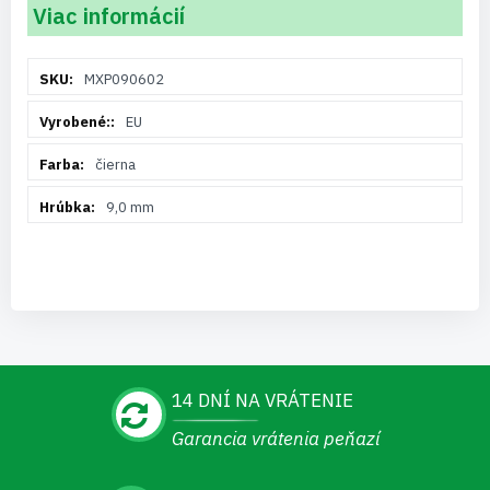
Viac informácií
Viac
MXP090602
informácií
EU
čierna
9,0 mm
14 DNÍ NA VRÁTENIE
Garancia vrátenia peňazí