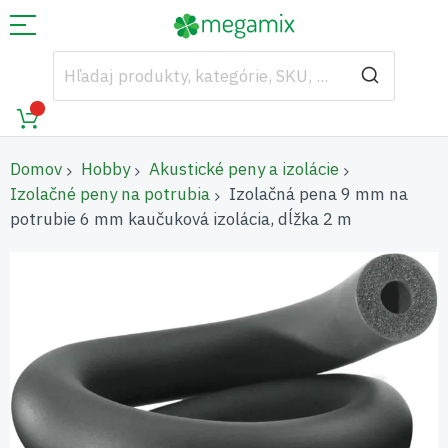
Domov
Hobby
Akustické peny a izolácie
Izolačné peny na potrubia
Izolačná pena 9 mm na
potrubie 6 mm kaučuková izolácia, dĺžka 2 m
Preskočiť
na
koniec
galérie
obrázkov