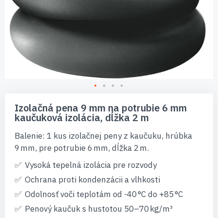
Preskočiť
na
Izolačná pena 9 mm na potrubie 6 mm
začiatok
kaučuková izolácia, dĺžka 2 m
galérie
obrázkov
Balenie: 1 kus izolačnej peny z kaučuku, hrúbka
9 mm, pre potrubie 6 mm, dĺžka 2 m.
Vysoká tepelná izolácia pre rozvody
Ochrana proti kondenzácii a vlhkosti
Odolnosť voči teplotám od -40 °C do +85 °C
Penový kaučuk s hustotou 50–70 kg/m³