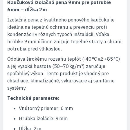
Kaučuková izolačná pena 9 mm pre potrubie
6 mm – dĺžka 2 m
Izolačná pena z kvalitného penového kaučuku je
ideálna na tepelnú ochranu a prevenciu proti
kondenzácii v rôznych typoch inštalácií. Vďaka
hrúbke 9 mm účinne znižuje tepelné straty a chráni
potrubia pred vlhkosťou.
Odoláva širokému rozsahu teplôt (-40 °C až +85 °C)
a jej vysoká hustota (50–70 kg/m³) zaručuje
spoľahlivý výkon. Tento produkt je vhodný pre
chladiace, klimatizačné, vykurovacie aj sanitárne
systémy.
Technické parametre:
Vnútorný priemer: 6 mm
Hrúbka izolácie: 9 mm
Dĺžka: 2 m