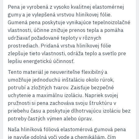
Pena je vyrobená z vysoko kvalitnej elastomérnej
gumy a je vylepšená vrstvou hliníkovej fólie.
Gumená pena poskytuje vynikajúce tepelnoizolačné
vlastnosti, účinne znižuje prenos tepla a pomáha
udržiavať požadované teploty v rôznych
prostrediach. Pridaná vrstva hliníkovej fólie
zlepšuje tieto vlastnosti, odráža teplo a svetlo pre
lepšiu energetickú účinnosť.
Tento materiál je neuveriteľne flexibilný a
umožňuje jednoduchú inštaláciu okolo rúrok,
potrubí a zložitých tvarov. Zaisťuje bezpečné
uchytenie a maximálnu izoláciu. Napriek svojej
pružnosti si pena zachováva svoju štruktúru v
priebehu času a poskytuje dlhotrvajúcu izoláciu bez
potreby častých výmen alebo úprav.
Naša hliníková fóliová elastomérová gumová pena
je navyše odolná voči vode a chemikáliám, čím