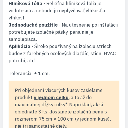
Hliníková fólia
- Reliéfna hliníková fólia je
vodotesná a nebude ju ovplyvňovať vlhkosť a
vlhkosť.
Jednoduché použitie
- Na utesnenie po inštalácii
potrebujete izolačné pásky, pena nie je
samolepiaca.
Aplikácia
- Široko používaný na izoláciu striech
budov z farebných oceľových dlaždíc, stien, HVAC
potrubí, atď.
Tolerancia: ± 1 cm.
Pri objednaní viacerých kusov zasielame
produkt
v jednom celku
, a to až do
maximálnej dĺžky rolky*. Napríklad, ak si
objednáte 3 ks, dostanete izolačnú penu s
rozmerom 75 cm × 100 cm (v jednom kuse),
nie tri samostatné diely.