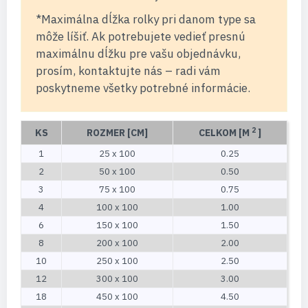
*Maximálna dĺžka rolky pri danom type sa
môže líšiť. Ak potrebujete vedieť presnú
maximálnu dĺžku pre vašu objednávku,
prosím, kontaktujte nás – radi vám
poskytneme všetky potrebné informácie.
2
KS
ROZMER [CM]
CELKOM [M
]
1
25 x 100
0.25
2
50 x 100
0.50
3
75 x 100
0.75
4
100 x 100
1.00
6
150 x 100
1.50
8
200 x 100
2.00
10
250 x 100
2.50
12
300 x 100
3.00
18
450 x 100
4.50