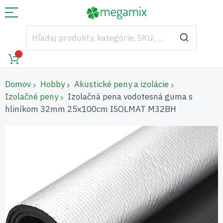
Domov
Hobby
Akustické peny a izolácie
Izolačné peny
Izolačná pena vodotesná guma s
hliníkom 32mm 25x100cm ISOLMAT M32BH
Preskočiť
na
koniec
galérie
obrázkov