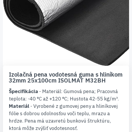
Preskočiť
na
Izolačná pena vodotesná guma s hliníkom
začiatok
32mm 25x100cm ISOLMAT M32BH
galérie
obrázkov
Špecifikácia
- Materiál: Gumová pena; Pracovná
teplota: -40 °C až +120 °C; Hustota 42-55 kg/m³.
Materiál
- Vyrobené z gumovej peny a hliníkovej
fólie s dobrou odolnosťou voči teplu, mrazu a
hrdze. Pena má uzavretú bunkovú štruktúru,
ktorá môže zvýšiť vodotesnosť.