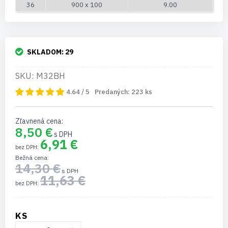
36
900 x 100
9.00
SKLADOM:
29
SKU: M32BH
4.64 / 5
Predaných:
223
ks
Zľavnená cena
8,50 €
6,91 €
Bežná cena
14,30 €
11,63 €
KS