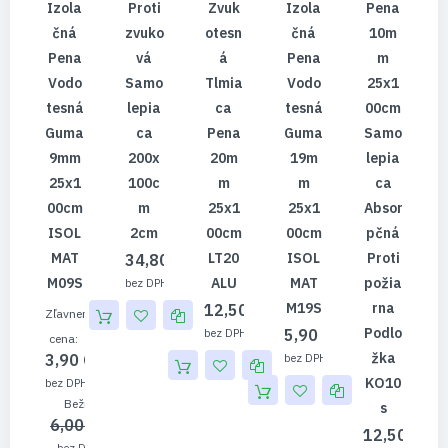
Izola
Proti
Zvuk
Izola
Pena
Čná
Zvuko
Otesn
Čná
10m
Pena
Vá
Á
Pena
M
Vodo
Samo
Tlmia
Vodo
25x1
Tesná
Lepia
Ca
Tesná
00cm
Guma
Ca
Pena
Guma
Samo
9mm
200x
20m
19m
Lepia
25x1
100c
M
M
Ca
00cm
M
25x1
25x1
Absor
ISOL
2cm
00cm
00cm
Pčná
MAT
LT20
ISOL
Proti
34,80 €
M09S
ALU
MAT
Požia
28,29 €
M19S
Rna
12,50 €
Zľavnená
Podlo
5,90 €
10,16 €
cena
Žka
3,90 €
4,80 €
KO10
3,17 €
Bežná cena
S
6,00 €
12,50 €