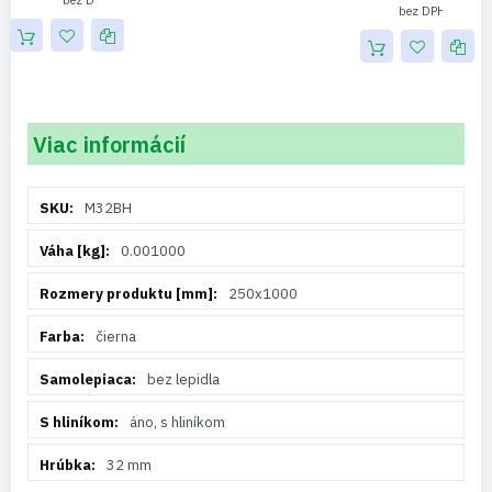
4,88 €
10,16 
Viac informácií
Viac
M32BH
informácií
0.001000
250x1000
čierna
bez lepidla
áno, s hliníkom
32 mm