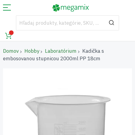
Domov
Hobby
Laboratórium
Kadička s
embosovanou stupnicou 2000ml PP 18cm
Preskočiť
na
koniec
galérie
obrázkov