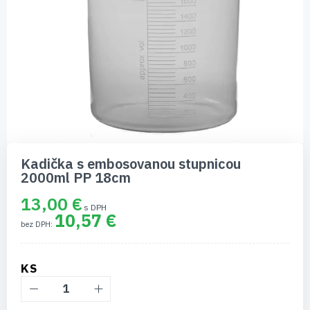
Preskočiť
na
Kadička s embosovanou stupnicou
začiatok
2000ml PP 18cm
galérie
obrázkov
13,00 €
10,57 €
KS