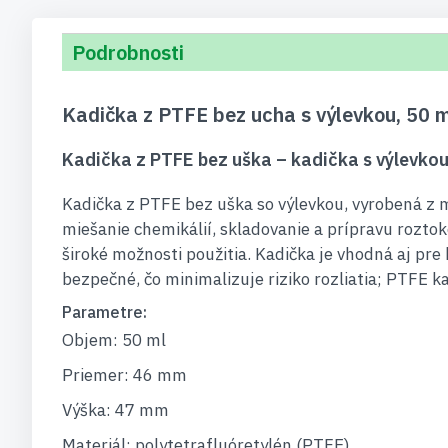
Podrobnosti
Kadička z PTFE bez ucha s výlevkou, 50 m
Kadička z PTFE bez uška – kadička s výlevko
Kadička z PTFE bez uška so výlevkou, vyrobená z 
miešanie chemikálií, skladovanie a prípravu rozto
široké možnosti použitia. Kadička je vhodná aj pr
bezpečné, čo minimalizuje riziko rozliatia; PTFE 
Parametre:
Objem: 50 ml
Priemer: 46 mm
Výška: 47 mm
Materiál: polytetrafluóretylén (PTFE)