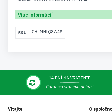
Viac informácií
Viac
CHLMHLQ8W48
SKU
informácií
14 DNÍ NA VRÁTENIE
Garancia vrátenia peňazí
Vitajte
O spoločno