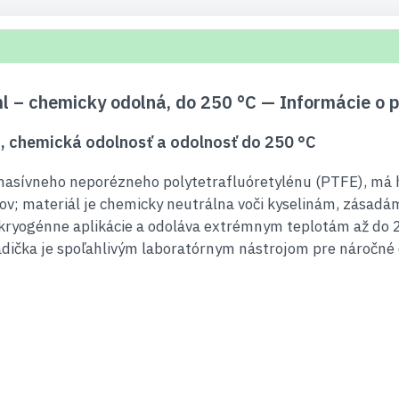
l – chemicky odolná, do 250 °C — Informácie o 
u, chemická odolnosť a odolnosť do 250 °C
masívneho neporézneho polytetrafluóretylénu (PTFE), má h
kov; materiál je chemicky neutrálna voči kyselinám, zásad
e kryogénne aplikácie a odoláva extrémnym teplotám až do 2
kadička je spoľahlivým laboratórnym nástrojom pre náročn