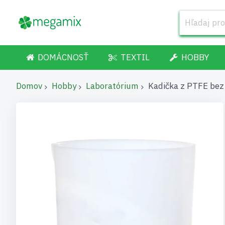
DOMÁCNOSŤ
TEXTIL
HOBBY
Domov
Hobby
Laboratórium
Kadička z PTFE bez 
Preskočiť
na
koniec
galérie
obrázkov