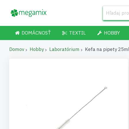
DOMÁCNOSŤ
TEXTIL
HOBBY
Domov
Hobby
Laboratórium
Kefa na pipety 25m
Preskočiť
na
koniec
galérie
obrázkov