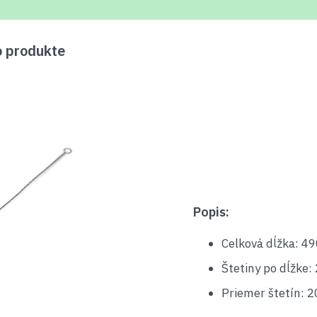
o produkte
Popis:
Celková dĺžka: 4
Štetiny po dĺžke
Priemer štetín: 