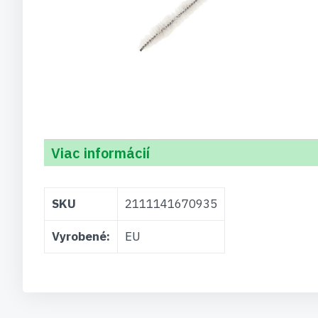
Viac informácií
Viac
SKU
2111141670935
informácií
Vyrobené:
EU