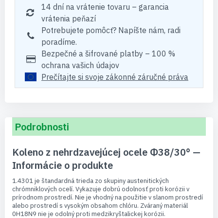
14 dní na vrátenie tovaru – garancia
vrátenia peňazí
Potrebujete pomôcť? Napíšte nám, radi
poradíme.
Bezpečné a šifrované platby – 100 %
ochrana vašich údajov
Prečítajte si svoje zákonné záručné práva
Podrobnosti
Koleno z nehrdzavejúcej ocele Φ38/30° —
Informácie o produkte
1.4301 je štandardná trieda zo skupiny austenitických
chrómniklových ocelí. Vykazuje dobrú odolnosť proti korózii v
prírodnom prostredí. Nie je vhodný na použitie v slanom prostredí
alebo prostredí s vysokým obsahom chlóru. Zváraný materiál
0H18N9 nie je odolný proti medzikryštalickej korózii.