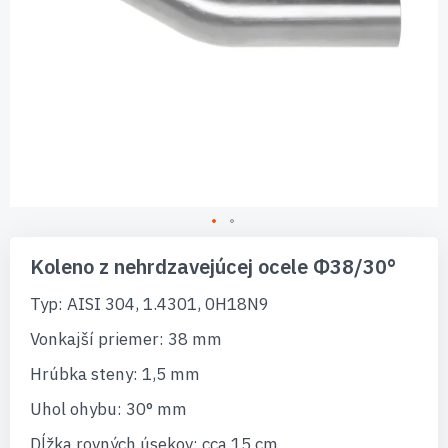
Preskočiť
na
Koleno z nehrdzavejúcej ocele Φ38/30°
začiatok
galérie
Typ: AISI 304, 1.4301, 0H18N9
obrázkov
Vonkajší priemer: 38 mm
Hrúbka steny: 1,5 mm
Uhol ohybu: 30° mm
Dĺžka rovných úsekov: cca 15 cm