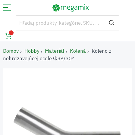
Domov
Hobby
Materiál
Kolená
Koleno z
nehrdzavejúcej ocele Φ38/30°
Preskočiť
na
koniec
galérie
obrázkov