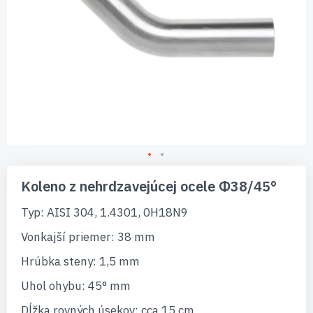
Preskočiť
na
Koleno z nehrdzavejúcej ocele Φ38/45°
začiatok
galérie
Typ: AISI 304, 1.4301, 0H18N9
obrázkov
Vonkajší priemer: 38 mm
Hrúbka steny: 1,5 mm
Uhol ohybu: 45° mm
Dĺžka rovných úsekov: cca 15 cm