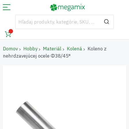
Domov
Hobby
Materiál
Kolená
Koleno z
nehrdzavejúcej ocele Φ38/45°
Preskočiť
na
koniec
galérie
obrázkov