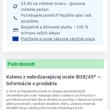
14 dní na vrátenie tovaru – garancia
vrátenia peňazí
Potrebujete pomôcť? Napíšte nám, radi
poradíme.
Bezpečné a šifrované platby – 100 %
ochrana vašich údajov
Prečítajte si svoje zákonné záručné práva
Podrobnosti
Koleno z nehrdzavejúcej ocele Φ38/45° —
Informácie o produkte
1.4301 je štandardná trieda zo skupiny austenitických
chrómniklových ocelí. Vykazuje dobrú odolnosť proti korózii v
prírodnom prostredí. Nie je vhodný na použitie v slanom prostredí
alebo prostredí s vysokým obsahom chlóru. Zváraný materiál
0H18N9 nie je odolný proti medzikryštalickej korózii.