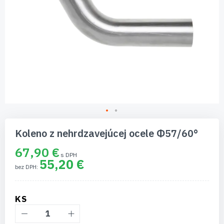
Preskočiť
na
Koleno z nehrdzavejúcej ocele Φ57/60°
začiatok
galérie
67,90 €
obrázkov
55,20 €
KS