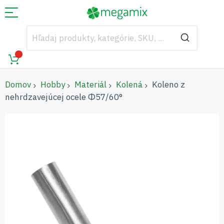
Domov
Hobby
Materiál
Kolená
Koleno z
nehrdzavejúcej ocele Φ57/60°
Preskočiť
na
koniec
galérie
obrázkov