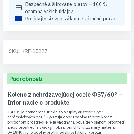
Bezpečné a šifrované platby – 100 %
ochrana vašich údajov
Prečítajte si svoje zákonné záručné práva
SKU: KRF-15227
Podrobnosti
Koleno z nehrdzavejúcej ocele Φ57/60° —
Informácie o produkte
1.4301 je štandardná trieda zo skupiny austenitických
chrómniklových ocelí. Vykazuje dobrú odolnosť proti korózii v
prírodnom prostredí. Nie je vhodný na použitie v slanom prostredí
alebo prostredí s vysokým obsahom chlóru. Zváraný materiál
0H18N9 nie je odolný proti medzikryštalickej korózii.