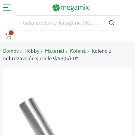
Domov
Hobby
Materiál
Kolená
Koleno z
nehrdzavejúcej ocele Φ63,5/60°
Preskočiť
na
koniec
galérie
obrázkov