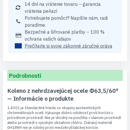
14 dní na vrátenie tovaru – garancia
vrátenia peňazí
Potrebujete pomôcť? Napíšte nám, radi
poradíme.
Bezpečné a šifrované platby – 100 %
ochrana vašich údajov
Prečítajte si svoje zákonné záručné práva
Podrobnosti
Koleno z nehrdzavejúcej ocele Φ63,5/60°
— Informácie o produkte
1.4301 je štandardná trieda zo skupiny austenitických
chrómniklových ocelí. Vykazuje dobrú odolnosť proti korózii v
prírodnom prostredí. Nie je vhodný na použitie v slanom prostredí
alebo prostredí s vysokým obsahom chlóru. Zváraný materiál
0H18N9 nie je odolný proti medzikryštalickej korózii.