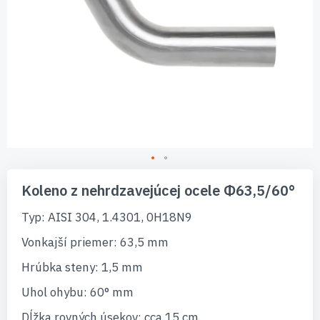
Preskočiť
na
Koleno z nehrdzavejúcej ocele Φ63,5/60°
začiatok
galérie
Typ: AISI 304, 1.4301, 0H18N9
obrázkov
Vonkajší priemer: 63,5 mm
Hrúbka steny: 1,5 mm
Uhol ohybu: 60° mm
Dĺžka rovných úsekov: cca 15 cm