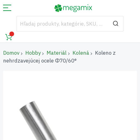
Domov
Hobby
Materiál
Kolená
Koleno z
nehrdzavejúcej ocele Φ70/60°
Preskočiť
na
koniec
galérie
obrázkov