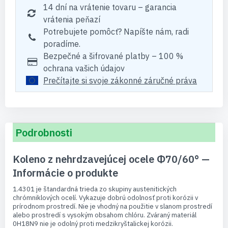
14 dní na vrátenie tovaru – garancia
vrátenia peňazí
Potrebujete pomôcť? Napíšte nám, radi
poradíme.
Bezpečné a šifrované platby – 100 %
ochrana vašich údajov
Prečítajte si svoje zákonné záručné práva
Podrobnosti
Koleno z nehrdzavejúcej ocele Φ70/60° —
Informácie o produkte
1.4301 je štandardná trieda zo skupiny austenitických
chrómniklových ocelí. Vykazuje dobrú odolnosť proti korózii v
prírodnom prostredí. Nie je vhodný na použitie v slanom prostredí
alebo prostredí s vysokým obsahom chlóru. Zváraný materiál
0H18N9 nie je odolný proti medzikryštalickej korózii.