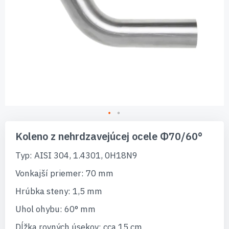
Preskočiť
na
Koleno z nehrdzavejúcej ocele Φ70/60°
začiatok
galérie
Typ: AISI 304, 1.4301, 0H18N9
obrázkov
Vonkajší priemer: 70 mm
Hrúbka steny: 1,5 mm
Uhol ohybu: 60° mm
Dĺžka rovných úsekov: cca 15 cm