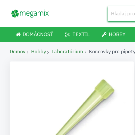
DOMÁCNOSŤ
TEXTIL
HOBBY
Domov
Hobby
Laboratórium
Koncovky pre pipety
Preskočiť
na
koniec
galérie
obrázkov