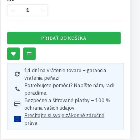
PRIDAŤ DO KOŠÍKA
14 dní na vrátenie tovaru – garancia
vrátenia peňazí
Potrebujete pomôcť? Napíšte nám, radi
poradíme.
Bezpečné a šifrované platby – 100 %
ochrana vašich údajov
Prečítajte si svoje zákonné záručné
práva