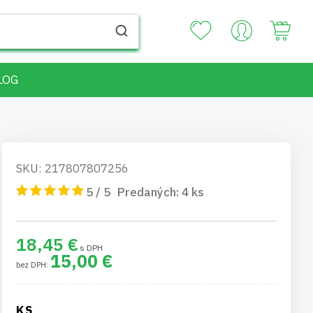
Your
LOG
SKU: 217807807256
5 / 5
Predaných:
4
ks
18,45 €
15,00 €
KS