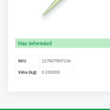
Viac informácií
Viac
SKU
217807807256
informácií
Váha [kg]
0.350000