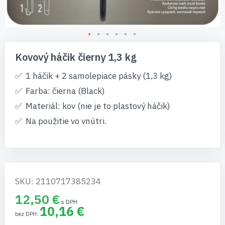
Preskočiť
na
Kovový háčik čierny 1,3 kg
začiatok
galérie
1 háčik + 2 samolepiace pásky (1,3 kg)
obrázkov
Farba: čierna (Black)
Materiál: kov (nie je to plastový háčik)
Na použitie vo vnútri.
SKU: 2110717385234
12,50 €
10,16 €