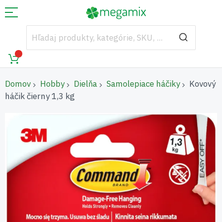
Domov
Hobby
Dielňa
Samolepiace háčiky
Kovový
háčik čierny 1,3 kg
Preskočiť
na
koniec
galérie
obrázkov