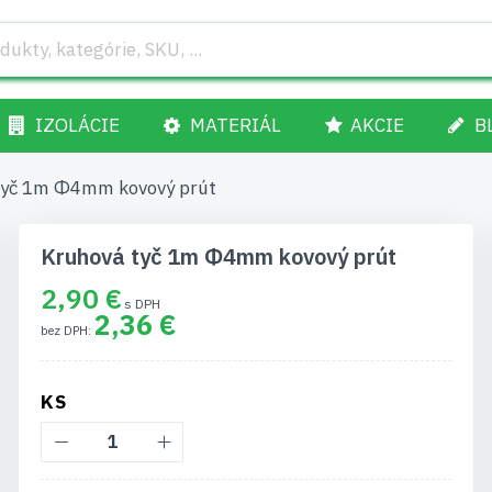
IZOLÁCIE
MATERIÁL
AKCIE
B
tyč 1m Φ4mm kovový prút
Kruhová tyč 1m Φ4mm kovový prút
2,90 €
2,36 €
KS