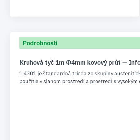
Podrobnosti
Kruhová tyč 1m Φ4mm kovový prút — Info
1.4301 je štandardná trieda zo skupiny austenitick
použitie v slanom prostredí a prostredí s vysokým