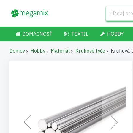
DOMÁCNOSŤ
TEXTIL
HOBBY
Domov
Hobby
Materiál
Kruhové tyče
Kruhová 
Preskočiť
na
koniec
galérie
obrázkov