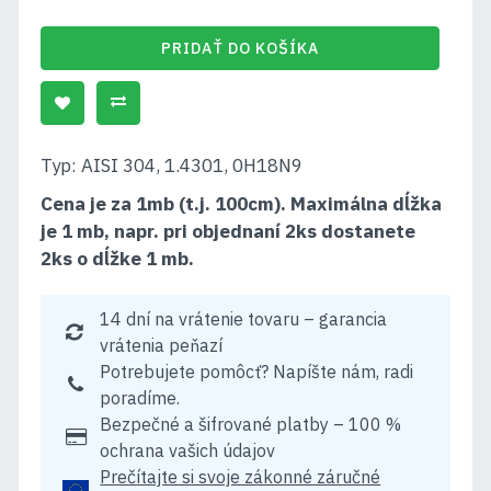
PRIDAŤ DO KOŠÍKA
Typ: AISI 304, 1.4301, 0H18N9
Cena je za 1mb (t.j. 100cm). Maximálna dĺžka
je 1 mb, napr. pri objednaní 2ks dostanete
2ks o dĺžke 1 mb.
14 dní na vrátenie tovaru – garancia
vrátenia peňazí
Potrebujete pomôcť? Napíšte nám, radi
poradíme.
Bezpečné a šifrované platby – 100 %
ochrana vašich údajov
Prečítajte si svoje zákonné záručné