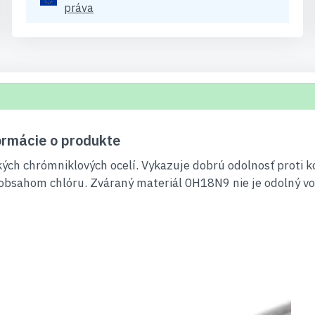
práva
rmácie o produkte
ých chrómniklových ocelí. Vykazuje dobrú odolnosť proti ko
 obsahom chlóru. Zváraný materiál 0H18N9 nie je odolný voč