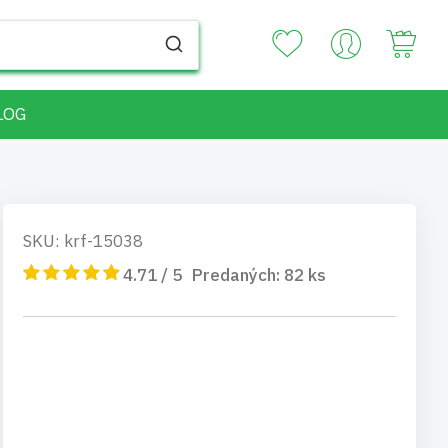
Your
LOG
SKU: krf-15038
4.71 / 5
Predaných:
82
ks