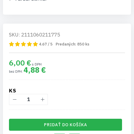
SKU: 2111060211775
4.67 / 5
Predaných:
850
ks
6,00 €
4,88 €
KS
PRIDAŤ DO KOŠÍKA