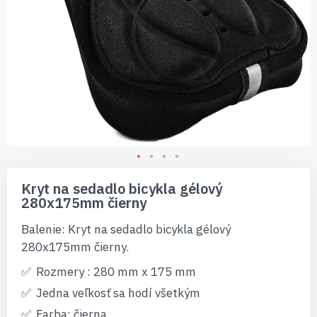
Preskočiť
na
Kryt na sedadlo bicykla gélový
začiatok
280x175mm čierny
galérie
obrázkov
Balenie: Kryt na sedadlo bicykla gélový
280x175mm čierny.
Rozmery : 280 mm x 175 mm
Jedna veľkosť sa hodí všetkým
Farba: čierna.