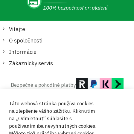
100% bezpečnosť pri platení
Vitajte
O spoločnosti
Informácie
Zákaznícky servis
Bezpečné a pohodlné platby
Táto webová stránka používa cookies
na zlepšenie vášho zážitku. Kliknutím
na „Odmietnuť“ súhlasíte s
používaním iba nevyhnutných cookies.
© 2019-2026 Megamix s.r.o.
Môžete tiež prijať iba vybrané cookies.