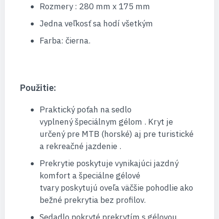
Rozmery : 280 mm x 175 mm
Jedna veľkosť sa hodí všetkým
Farba: čierna.
Použitie:
Praktický poťah na sedlo
vyplnený špeciálnym gélom . Kryt je
určený pre MTB (horské) aj pre turistické
a rekreačné jazdenie .
Prekrytie poskytuje vynikajúci jazdný
komfort a špeciálne gélové
tvary poskytujú oveľa väčšie pohodlie ako
bežné prekrytia bez profilov.
Sedadlo pokryté prekrytím s gélovou