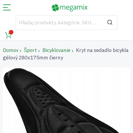
Domov
Šport
Bicyklovanie
Kryt na sedadlo bicykla
gélový 280x175mm čierny
Preskočiť
na
koniec
galérie
obrázkov