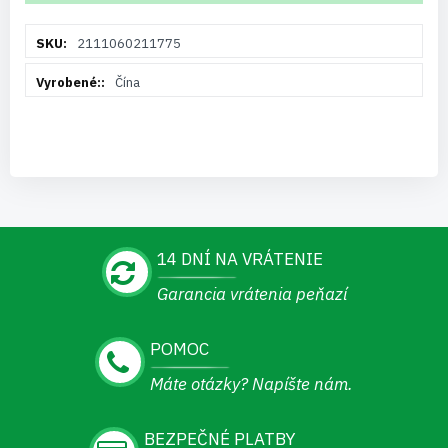
Viac
2111060211775
informácií
Čína
14 DNÍ NA VRÁTENIE
Garancia vrátenia peňazí
POMOC
Máte otázky? Napíšte nám.
BEZPEČNÉ PLATBY