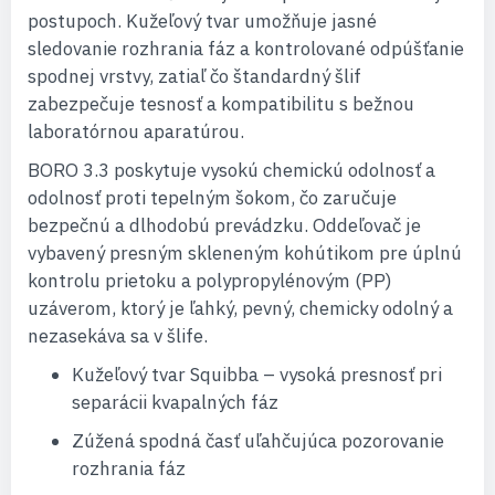
postupoch. Kužeľový tvar umožňuje jasné
sledovanie rozhrania fáz a kontrolované odpúšťanie
spodnej vrstvy, zatiaľ čo štandardný šlif
zabezpečuje tesnosť a kompatibilitu s bežnou
laboratórnou aparatúrou.
BORO 3.3 poskytuje vysokú chemickú odolnosť a
odolnosť proti tepelným šokom, čo zaručuje
bezpečnú a dlhodobú prevádzku. Oddeľovač je
vybavený presným skleneným kohútikom pre úplnú
kontrolu prietoku a polypropylénovým (PP)
uzáverom, ktorý je ľahký, pevný, chemicky odolný a
nezasekáva sa v šlife.
Kužeľový tvar Squibba – vysoká presnosť pri
separácii kvapalných fáz
Zúžená spodná časť uľahčujúca pozorovanie
rozhrania fáz