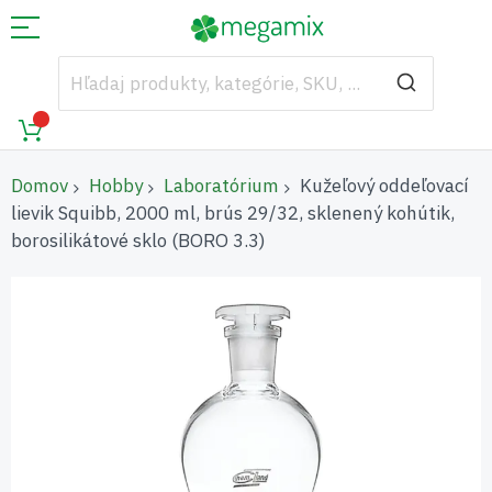
Domov
Hobby
Laboratórium
Kužeľový oddeľovací
lievik Squibb, 2000 ml, brús 29/32, sklenený kohútik,
borosilikátové sklo (BORO 3.3)
Preskočiť
na
koniec
galérie
obrázkov