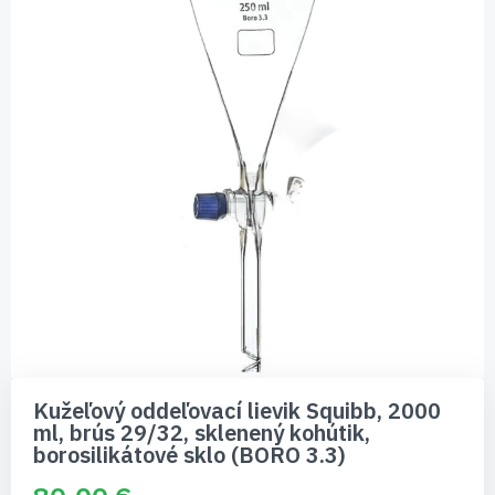
Preskočiť
na
Kužeľový oddeľovací lievik Squibb, 2000
začiatok
ml, brús 29/32, sklenený kohútik,
galérie
borosilikátové sklo (BORO 3.3)
obrázkov