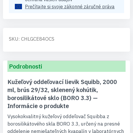
Prečítajte si svoje zákonné záručné práva
SKU: CHLGCE84OCS
Podrobnosti
Kužeľový oddeľovací lievik Squibb, 2000
ml, brús 29/32, sklenený kohútik,
borosilikátové sklo (BORO 3.3) —
Informácie o produkte
Vysokokvalitný kužeľový oddeľovač Squibba z
borosilikátového skla BORO 3.3, určený na presné
oddelenie nemiešateľných kvapalín v laboratórnych