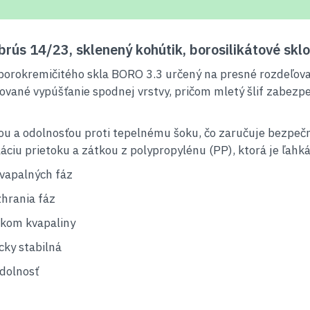
 brús 14/23, sklenený kohútik, borosilikátové sk
 borokremičitého skla BORO 3.3 určený na presné rozdeľova
ované vypúšťanie spodnej vrstvy, pričom mletý šlif zabezpe
ou a odolnosťou proti tepelnému šoku, čo zaručuje bezpeč
u prietoku a zátkou z polypropylénu (PP), ktorá je ľahká, 
kvapalných fáz
hrania fáz
okom kvapaliny
cky stabilná
dolnosť