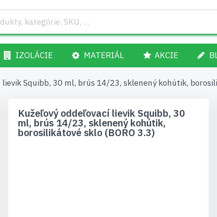
IZOLÁCIE
MATERIÁL
AKCIE
B
lievik Squibb, 30 ml, brús 14/23, sklenený kohútik, borosi
Kužeľový oddeľovací lievik Squibb, 30
ml, brús 14/23, sklenený kohútik,
borosilikátové sklo (BORO 3.3)