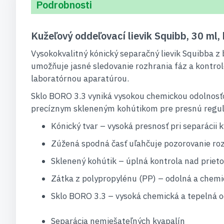
Podrobnosti
Kužeľový oddeľovací lievik Squibb, 30 ml,
Vysokokvalitný kónický separačný lievik Squibba z
umožňuje jasné sledovanie rozhrania fáz a kontrol
laboratórnou aparatúrou.
Sklo BORO 3.3 vyniká vysokou chemickou odolnosť
precíznym skleneným kohútikom pre presnú reguláci
Kónický tvar – vysoká presnosť pri separácii 
Zúžená spodná časť uľahčuje pozorovanie roz
Sklenený kohútik – úplná kontrola nad priet
Zátka z polypropylénu (PP) – odolná a chemi
Sklo BORO 3.3 – vysoká chemická a tepelná o
Separácia nemiešateľných kvapalín