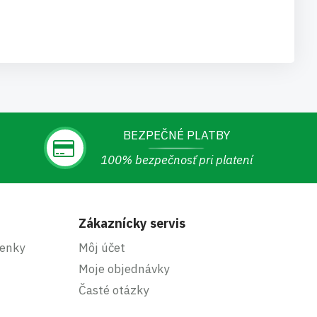
BEZPEČNÉ PLATBY
100% bezpečnosť pri platení
Zákaznícky servis
enky
Môj účet
Moje objednávky
Časté otázky