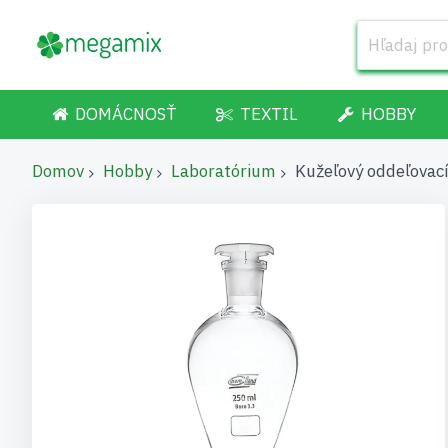
DOMÁCNOSŤ
TEXTIL
HOBBY
Domov
Hobby
Laboratórium
Kužeľový oddeľovací 
Preskočiť
na
koniec
galérie
obrázkov