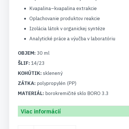
Kvapalina–kvapalina extrakcie
Oplachovanie produktov reakcie
Izolácia látok v organickej syntéze
Analytické práce a výučba v laboratóriu
OBJEM:
30 ml
ŠLIF:
14/23
KOHÚTIK:
sklenený
ZÁTKA:
polypropylén (PP)
MATERIÁL:
borokremičité sklo BORO 3.3
Viac informácií
Viac