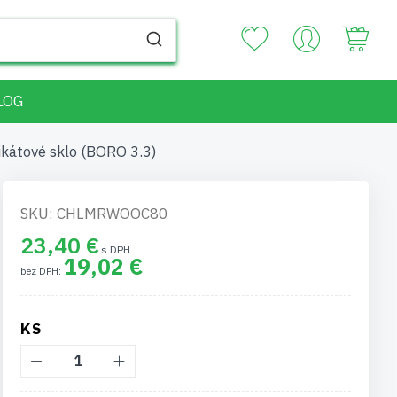
Your
LOG
likátové sklo (BORO 3.3)
SKU: CHLMRWOOC80
23,40 €
19,02 €
KS