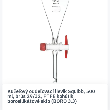
Preskočiť
na
Kužeľový oddeľovací lievik Squibb, 500
začiatok
ml, brús 29/32, PTFE kohútik,
galérie
borosilikátové sklo (BORO 3.3)
obrázkov