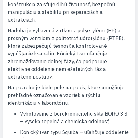
konštrukcia zaisťuje dlhú životnosť, bezpečnú
manipuláciu a stabilitu pri separáciách a
extrakciách.
Nádoba je vybavená zátkou z polyetylénu (PE) a
presným ventilom z politetrafluóretylénu (PTFE),
ktoré zabezpečujú tesnosť a kontrolované
vypúšťanie kvapalín. Kónický tvar uľahčuje
zhromažďovanie dolnej fázy, čo podporuje
efektívne oddelenie nemiešateľných fáz a
extrakčné postupy.
Na povrchu je biele pole na popis, ktoré umožňuje
prehľadné označovanie vzoriek a rýchlu
identifikáciu v laboratóriu.
Vyhotovenie z borokremičitého skla BORO 3.3
– vysoká tepelná a chemická odolnosť
Kónický tvar typu Squiba – uľahčuje oddelenie