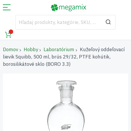
Domov
Hobby
Laboratórium
Kužeľový oddeľovací
lievik Squibb, 500 ml, brús 29/32, PTFE kohútik,
borosilikátové sklo (BORO 3.3)
Preskočiť
na
koniec
galérie
obrázkov