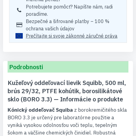
Potrebujete pomôcť? Napíšte nám, radi
poradíme.
Bezpečné a šifrované platby – 100 %
ochrana vašich údajov
Prečítajte si svoje zákonné záručné práva
Podrobnosti
Kužeľový oddeľovací lievik Squibb, 500 ml,
brús 29/32, PTFE kohútik, borosilikátové
sklo (BORO 3.3) — Informácie o produkte
Kónický oddeľovač Squiba
z borokremičitého skla
BORO 3.3 je určený pre laboratórne použitie a
vyniká vysokou odolnosťou voči teplu, tepelným
šokom a väčšine chemických činidiel. Robustná