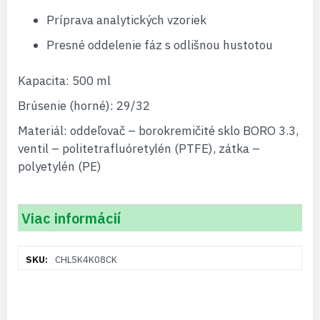
Príprava analytických vzoriek
Presné oddelenie fáz s odlišnou hustotou
Kapacita: 500 ml
Brúsenie (horné): 29/32
Materiál: oddeľovač – borokremičité sklo BORO 3.3,
ventil – politetrafluóretylén (PTFE), zátka –
polyetylén (PE)
Viac informácií
Viac
CHL5K4K08CK
informácií