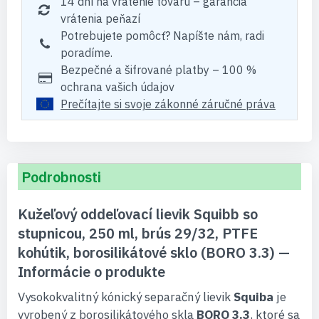
14 dní na vrátenie tovaru – garancia
vrátenia peňazí
Potrebujete pomôcť? Napíšte nám, radi
poradíme.
Bezpečné a šifrované platby – 100 %
ochrana vašich údajov
Prečítajte si svoje zákonné záručné práva
Podrobnosti
Kužeľový oddeľovací lievik Squibb so
stupnicou, 250 ml, brús 29/32, PTFE
kohútik, borosilikátové sklo (BORO 3.3) —
Informácie o produkte
Vysokokvalitný kónický separačný lievik
Squiba
je
vyrobený z borosilikátového skla
BORO 3.3
, ktoré sa