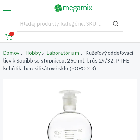
Domov
Hobby
Laboratórium
Kužeľový oddeľovací
lievik Squibb so stupnicou, 250 ml, brús 29/32, PTFE
kohútik, borosilikátové sklo (BORO 3.3)
Preskočiť
na
koniec
galérie
obrázkov