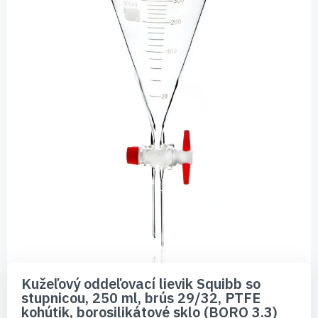
Preskočiť
na
Kužeľový oddeľovací lievik Squibb so
začiatok
stupnicou, 250 ml, brús 29/32, PTFE
galérie
kohútik, borosilikátové sklo (BORO 3.3)
obrázkov