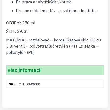
Príprava analytických vzoriek
Presné oddelenie fáz s rozdielnou hustotou
OBJEM: 250 ml
ŠLIF: 29/32
MATERIÁL: rozdeľovač – borosilikátové sklo BORO
3.3; ventil – polytetrafluóretylén (PTFE); zátka –
polyetylén (PE)
Viac informácií
Viac
CHLJA34SC88
informácií