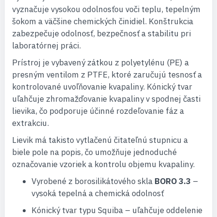
vyznačuje vysokou odolnosťou voči teplu, tepelným
šokom a väčšine chemických činidiel. Konštrukcia
zabezpečuje odolnosť, bezpečnosť a stabilitu pri
laboratórnej práci.
Prístroj je vybavený zátkou z polyetylénu (PE) a
presným ventilom z PTFE, ktoré zaručujú tesnosť a
kontrolované uvoľňovanie kvapaliny. Kónický tvar
uľahčuje zhromažďovanie kvapaliny v spodnej časti
lievika, čo podporuje účinné rozdeľovanie fáz a
extrakciu.
Lievik má takisto vytlačenú čitateľnú stupnicu a
biele pole na popis, čo umožňuje jednoduché
označovanie vzoriek a kontrolu objemu kvapaliny.
Vyrobené z borosilikátového skla
BORO 3.3
–
vysoká tepelná a chemická odolnosť
Kónický tvar typu Squiba – uľahčuje oddelenie