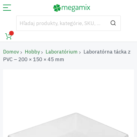
Domov
Hobby
Laboratórium
Laboratórna tácka z
PVC – 200 × 150 × 45 mm
Preskočiť
na
koniec
galérie
obrázkov