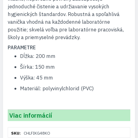
jednoduché čistenie a udržiavanie vysokých
hygienických štandardov. Robustná a spoľahlivá
vanička vhodná na každodenné laboratórne
použitie; skvelá voľba pre laboratórne pracoviská,
školy a priemyselné prevádzky.
PARAMETRE
Dĺžka: 200 mm
Šírka: 150 mm
Výška: 45 mm
Materiál: polyvinylchlorid (PVC)
Viac informácií
Viac
CHLFIKG48KO
informácií