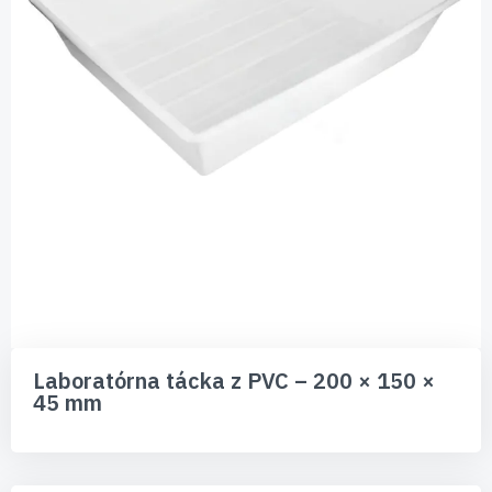
Preskočiť
na
Laboratórna tácka z PVC – 200 × 150 ×
začiatok
45 mm
galérie
obrázkov