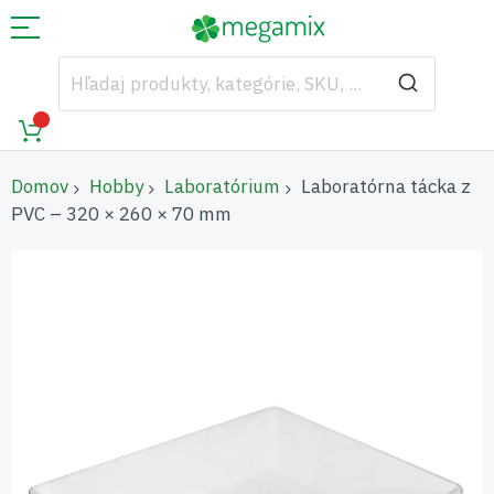
Domov
Hobby
Laboratórium
Laboratórna tácka z
PVC – 320 × 260 × 70 mm
Preskočiť
na
koniec
galérie
obrázkov