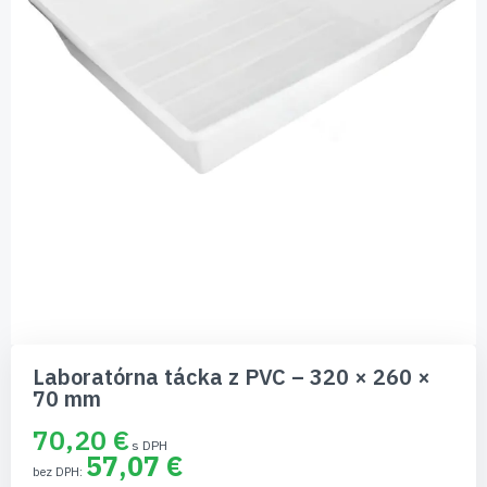
Preskočiť
na
Laboratórna tácka z PVC – 320 × 260 ×
začiatok
70 mm
galérie
obrázkov
70,20 €
57,07 €