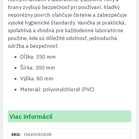
hrany zvyšujú bezpečnosť pri používaní, hladký
neporézny povrch uľahčuje čistenie a zabezpečuje
vysoké hygienické štandardy. Vanička je praktická,
spoľahlivá a vhodná pre každodenné laboratórne
použitie, kde sú dôležité odolnosť, jednoduchá
údržba a bezpečnosť.
Dĺžka: 350 mm
Šírka: 300 mm
Výška: 80 mm
Materiál: polyvinylchlorid (PVC)
Viac informácií
Viac
CHLK0CKOK08
informácií