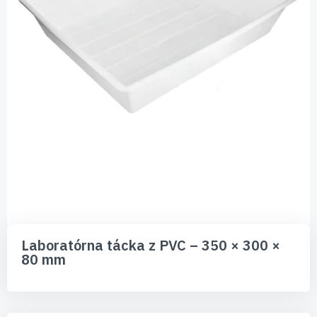
Preskočiť
na
Laboratórna tácka z PVC – 350 × 300 ×
začiatok
80 mm
galérie
obrázkov