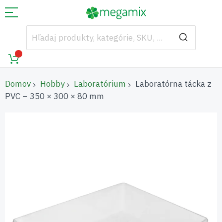
Domov
Hobby
Laboratórium
Laboratórna tácka z
PVC – 350 × 300 × 80 mm
Preskočiť
na
koniec
galérie
obrázkov