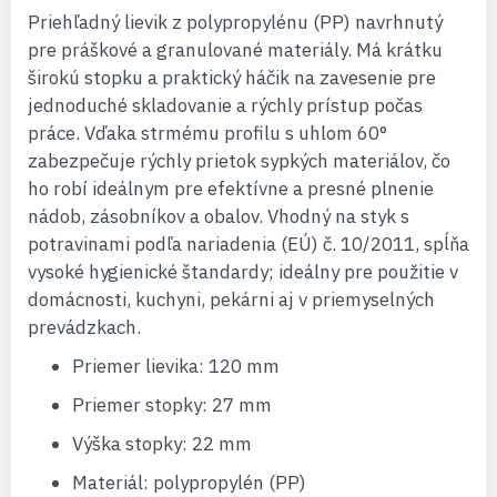
Priehľadný lievik z polypropylénu (PP) navrhnutý
pre práškové a granulované materiály. Má krátku
širokú stopku a praktický háčik na zavesenie pre
jednoduché skladovanie a rýchly prístup počas
práce. Vďaka strmému profilu s uhlom 60°
zabezpečuje rýchly prietok sypkých materiálov, čo
ho robí ideálnym pre efektívne a presné plnenie
nádob, zásobníkov a obalov. Vhodný na styk s
potravinami podľa nariadenia (EÚ) č. 10/2011, spĺňa
vysoké hygienické štandardy; ideálny pre použitie v
domácnosti, kuchyni, pekárni aj v priemyselných
prevádzkach.
Priemer lievika: 120 mm
Priemer stopky: 27 mm
Výška stopky: 22 mm
Materiál: polypropylén (PP)