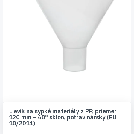
Preskočiť
na
Lievik na sypké materiály z PP, priemer
začiatok
120 mm – 60° sklon, potravinársky (EU
galérie
10/2011)
obrázkov