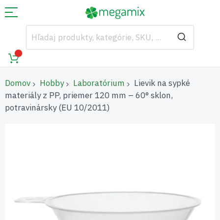
Domov
Hobby
Laboratórium
Lievik na sypké
materiály z PP, priemer 120 mm – 60° sklon,
potravinársky (EU 10/2011)
Preskočiť
na
koniec
galérie
obrázkov