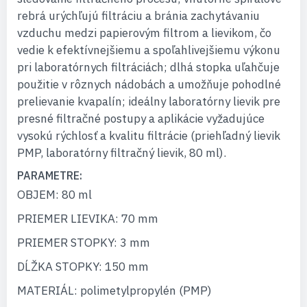
rebrá urýchľujú filtráciu a bránia zachytávaniu
vzduchu medzi papierovým filtrom a lievikom, čo
vedie k efektívnejšiemu a spoľahlivejšiemu výkonu
pri laboratórnych filtráciách; dlhá stopka uľahčuje
použitie v rôznych nádobách a umožňuje pohodlné
prelievanie kvapalín; ideálny laboratórny lievik pre
presné filtračné postupy a aplikácie vyžadujúce
vysokú rýchlosť a kvalitu filtrácie (priehľadný lievik
PMP, laboratórny filtračný lievik, 80 ml).
PARAMETRE:
OBJEM: 80 ml
PRIEMER LIEVIKA: 70 mm
PRIEMER STOPKY: 3 mm
DĹŽKA STOPKY: 150 mm
MATERIÁL: polimetylpropylén (PMP)