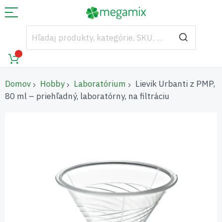
Domov
Hobby
Laboratórium
Lievik Urbanti z PMP,
80 ml – priehľadný, laboratórny, na filtráciu
Preskočiť
na
koniec
galérie
obrázkov