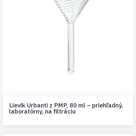
Preskočiť
na
Lievik Urbanti z PMP, 80 ml – priehľadný,
začiatok
laboratórny, na filtráciu
galérie
obrázkov