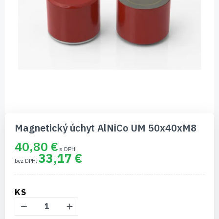
Preskočiť
na
Magnetický úchyt AlNiCo UM 50x40xM8
začiatok
galérie
40,80 €
obrázkov
33,17 €
KS