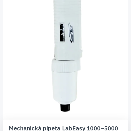
Preskočiť
na
Mechanická pipeta LabEasy 1000–5000