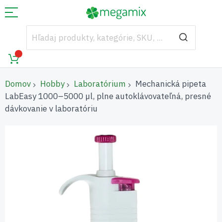
Domov
Hobby
Laboratórium
Mechanická pipeta
LabEasy 1000–5000 µl, plne autoklávovateľná, presné
dávkovanie v laboratóriu
Preskočiť
na
koniec
galérie
obrázkov