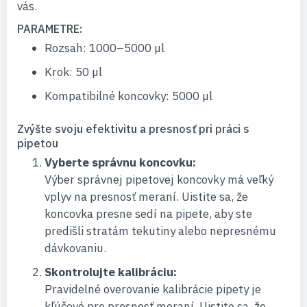
vás.
PARAMETRE:
Rozsah: 1000–5000 µl
Krok: 50 µl
Kompatibilné koncovky: 5000 µl
Zvýšte svoju efektivitu a presnosť pri práci s
pipetou
Vyberte správnu koncovku:
Výber správnej pipetovej koncovky má veľký
vplyv na presnosť meraní. Uistite sa, že
koncovka presne sedí na pipete, aby ste
predišli stratám tekutiny alebo nepresnému
dávkovaniu.
Skontrolujte kalibráciu:
Pravidelné overovanie kalibrácie pipety je
kľúčové pre presnosť meraní. Uistite sa, že