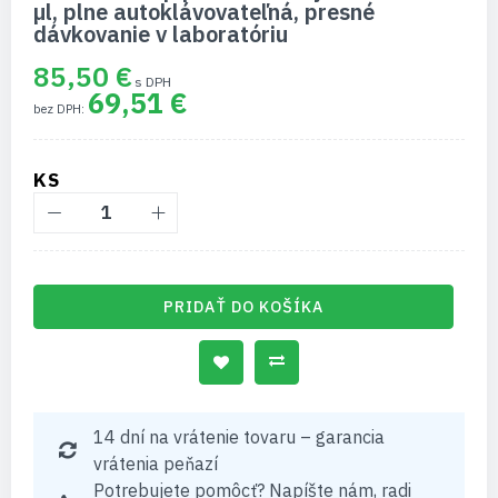
začiatok
µl, plne autoklávovateľná, presné
galérie
dávkovanie v laboratóriu
obrázkov
85,50 €
69,51 €
KS
PRIDAŤ DO KOŠÍKA
14 dní na vrátenie tovaru – garancia
vrátenia peňazí
Potrebujete pomôcť? Napíšte nám, radi