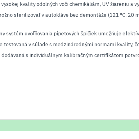
 vysokej kvality odolných voči chemikáliám, UV žiareniu a 
možno sterilizovať v autokláve bez demontáže (121 °C, 20 m
ívny systém uvoľňovania pipetových špičiek umožňuje efektí
testovaná v súlade s medzinárodnými normami kvality, čo 
odávaná s individuálnym kalibračným certifikátom potvrd