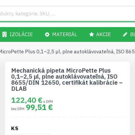
IZOLÁCIE
MATERIÁL
AKCIE
B
icroPette Plus 0,1–2,5 µl, plne autoklávovateľná, ISO 865
Mechanická pipeta MicroPette Plus
0,1–2,5 µl, plne autoklávovateľná, ISO
8655/DIN 12650, certifikát kalibrácie –
DLAB
122,40 €
99,51 €
KS