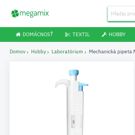
DOMÁCNOSŤ
TEXTIL
HOBBY
Domov
Hobby
Laboratórium
Mechanická pipeta M
Preskočiť
na
koniec
galérie
obrázkov