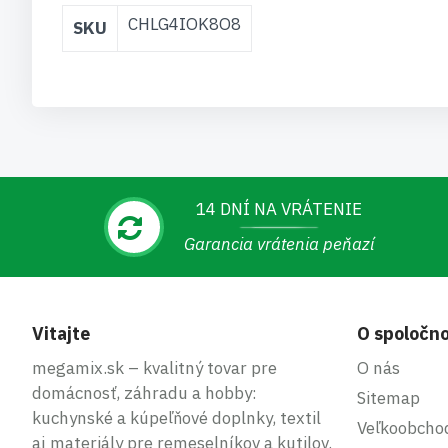
Viac
CHLG4IOK8O8
SKU
informácií
14 DNÍ NA VRÁTENIE
Garancia vrátenia peňazí
Vitajte
O spoločno
megamix.sk – kvalitný tovar pre
O nás
domácnosť, záhradu a hobby:
Sitemap
kuchynské a kúpeľňové doplnky, textil
Veľkoobcho
aj materiály pre remeselníkov a kutilov.