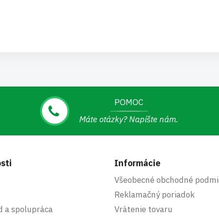
POMOC
Máte otázky? Napíšte nám.
sti
Informácie
Všeobecné obchodné podmi
Reklamačný poriadok
d a spolupráca
Vrátenie tovaru