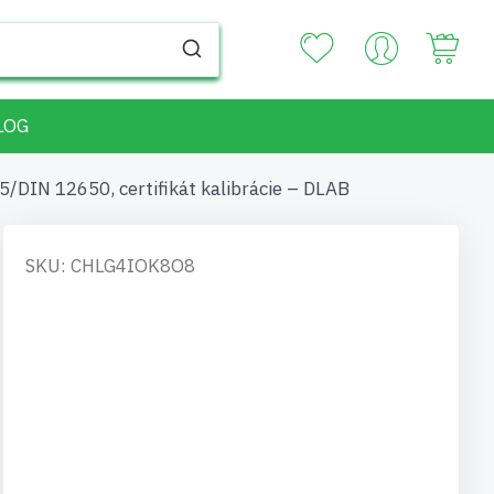
Your
LOG
5/DIN 12650, certifikát kalibrácie – DLAB
SKU: CHLG4IOK8O8