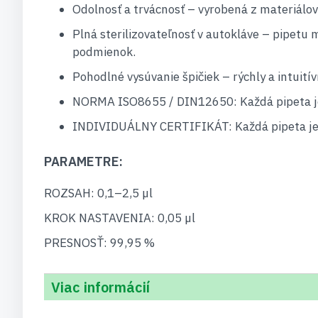
Odolnosť a trvácnosť – vyrobená z materiálov
Plná sterilizovateľnosť v autokláve – pipetu 
podmienok.
Pohodlné vysúvanie špičiek – rýchly a intuit
NORMA ISO8655 / DIN12650: Každá pipeta je 
INDIVIDUÁLNY CERTIFIKÁT: Každá pipeta je d
PARAMETRE:
ROZSAH: 0,1–2,5 µl
KROK NASTAVENIA: 0,05 µl
PRESNOSŤ: 99,95 %
Viac informácií