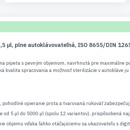
5 µl, plne autoklávovateľná, ISO 8655/DIN 1265
lna pipeta s pevným objemom, navrhnutá pre maximálne poh
ká kvalita spracovania a možnosť sterilizácie v autokláve j
, pohodlné opieranie prsta a tvarovaná rukoväť zabezpečuj
d 5 µl do 5000 µl (spolu 12 variantov), prispôsobená naj
nie objemu vďaka ľahko otáčajúcemu sa ukazovateľu s dig