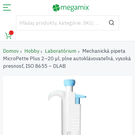
Domov
Hobby
Laboratórium
Mechanická pipeta
MicroPette Plus 2–20 µl, plne autoklávovateľná, vysoká
presnosť, ISO 8655 – DLAB
Preskočiť
na
koniec
galérie
obrázkov