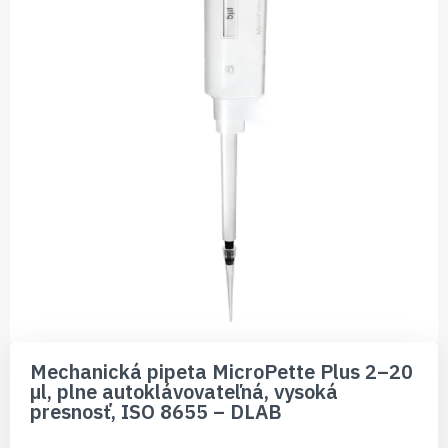
Preskočiť
na
Mechanická pipeta MicroPette Plus 2–20
začiatok
µl, plne autoklávovateľná, vysoká
galérie
presnosť, ISO 8655 – DLAB
obrázkov