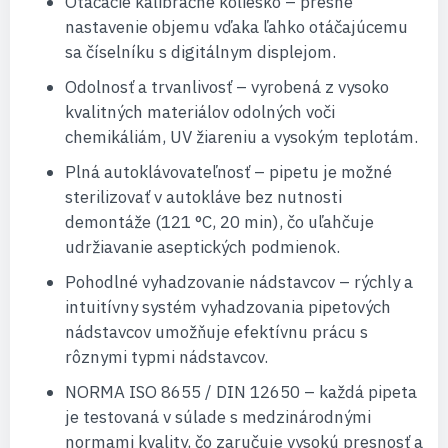
Otáčacie kalibračné koliesko – presné
nastavenie objemu vďaka ľahko otáčajúcemu
sa číselníku s digitálnym displejom.
Odolnosť a trvanlivosť – vyrobená z vysoko
kvalitných materiálov odolných voči
chemikáliám, UV žiareniu a vysokým teplotám.
Plná autoklávovateľnosť – pipetu je možné
sterilizovať v autokláve bez nutnosti
demontáže (121 °C, 20 min), čo uľahčuje
udržiavanie aseptických podmienok.
Pohodlné vyhadzovanie nádstavcov – rýchly a
intuitívny systém vyhadzovania pipetových
nádstavcov umožňuje efektívnu prácu s
rôznymi typmi nádstavcov.
NORMA ISO 8655 / DIN 12650 – každá pipeta
je testovaná v súlade s medzinárodnými
normami kvality, čo zaručuje vysokú presnosť a