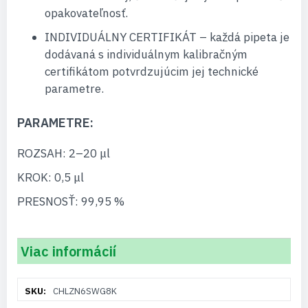
opakovateľnosť.
INDIVIDUÁLNY CERTIFIKÁT – každá pipeta je
dodávaná s individuálnym kalibračným
certifikátom potvrdzujúcim jej technické
parametre.
PARAMETRE:
ROZSAH: 2–20 μl
KROK: 0,5 μl
PRESNOSŤ: 99,95 %
Viac informácií
Viac
CHLZN6SWG8K
informácií