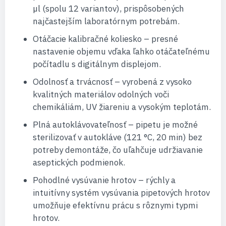
µl (spolu 12 variantov), prispôsobených
najčastejším laboratórnym potrebám.
Otáčacie kalibračné koliesko – presné
nastavenie objemu vďaka ľahko otáčateľnému
počítadlu s digitálnym displejom.
Odolnosť a trvácnosť – vyrobená z vysoko
kvalitných materiálov odolných voči
chemikáliám, UV žiareniu a vysokým teplotám.
Plná autoklávovateľnosť – pipetu je možné
sterilizovať v autokláve (121 °C, 20 min) bez
potreby demontáže, čo uľahčuje udržiavanie
aseptických podmienok.
Pohodlné vysúvanie hrotov – rýchly a
intuitívny systém vysúvania pipetových hrotov
umožňuje efektívnu prácu s rôznymi typmi
hrotov.