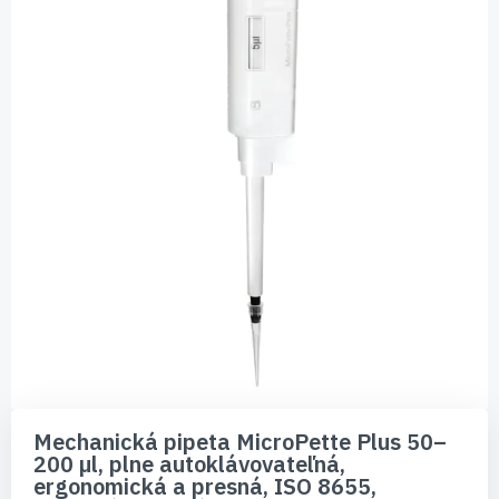
Preskočiť
na
Mechanická pipeta MicroPette Plus 50–
začiatok
200 µl, plne autoklávovateľná,
galérie
ergonomická a presná, ISO 8655,
obrázkov