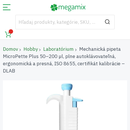
Domov
Hobby
Laboratórium
Mechanická pipeta
MicroPette Plus 50–200 µl, plne autoklávovateľná,
ergonomická a presná, ISO 8655, certifikát kalibrácie –
DLAB
Preskočiť
na
koniec
galérie
obrázkov