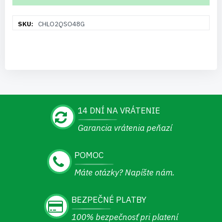
Viac
CHLO2QSO48G
informácií
14 DNÍ NA VRÁTENIE
Garancia vrátenia peňazí
POMOC
Máte otázky? Napíšte nám.
BEZPEČNÉ PLATBY
100% bezpečnosť pri platení