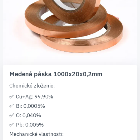
Preskočiť
na
Medená páska 1000x20x0,2mm
začiatok
galérie
Chemické zloženie:
obrázkov
Cu+Ag: 99,90%
Bi: 0,0005%
O: 0,040%
Pb: 0,005%
Mechanické vlastnosti: