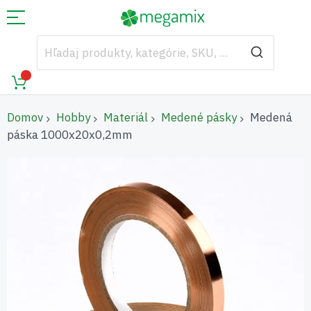
Domov
Hobby
Materiál
Medené pásky
Medená
páska 1000x20x0,2mm
Preskočiť
na
koniec
galérie
obrázkov