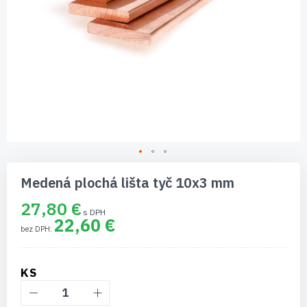
Preskočiť
na
Medená plochá lišta tyč 10x3 mm
začiatok
galérie
27,80 €
obrázkov
22,60 €
KS