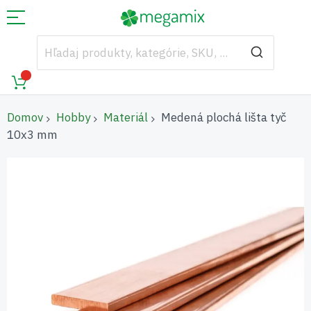
Domov
Hobby
Materiál
Medená plochá lišta tyč
10x3 mm
Preskočiť
na
koniec
galérie
obrázkov