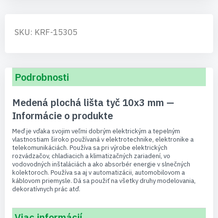
SKU: KRF-15305
Podrobnosti
Medená plochá lišta tyč 10x3 mm —
Informácie o produkte
Meď je vďaka svojim veľmi dobrým elektrickým a tepelným
vlastnostiam široko používaná v elektrotechnike, elektronike a
telekomunikáciách. Používa sa pri výrobe elektrických
rozvádzačov, chladiacich a klimatizačných zariadení, vo
vodovodných inštaláciách a ako absorbér energie v slnečných
kolektoroch. Používa sa aj v automatizácii, automobilovom a
káblovom priemysle. Dá sa použiť na všetky druhy modelovania,
dekoratívnych prác atď.
Viac informácií