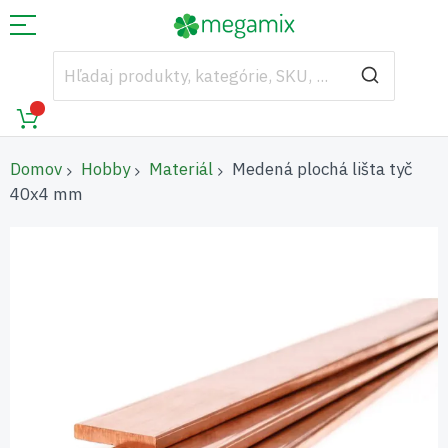
Domov
Hobby
Materiál
Medená plochá lišta tyč
40x4 mm
Preskočiť
na
koniec
galérie
obrázkov