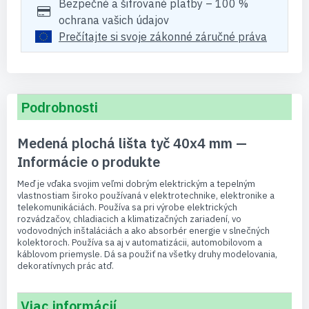
Bezpečné a šifrované platby – 100 %
ochrana vašich údajov
Prečítajte si svoje zákonné záručné práva
Podrobnosti
Medená plochá lišta tyč 40x4 mm —
Informácie o produkte
Meď je vďaka svojim veľmi dobrým elektrickým a tepelným
vlastnostiam široko používaná v elektrotechnike, elektronike a
telekomunikáciách. Používa sa pri výrobe elektrických
rozvádzačov, chladiacich a klimatizačných zariadení, vo
vodovodných inštaláciách a ako absorbér energie v slnečných
kolektoroch. Používa sa aj v automatizácii, automobilovom a
káblovom priemysle. Dá sa použiť na všetky druhy modelovania,
dekoratívnych prác atď.
Viac informácií