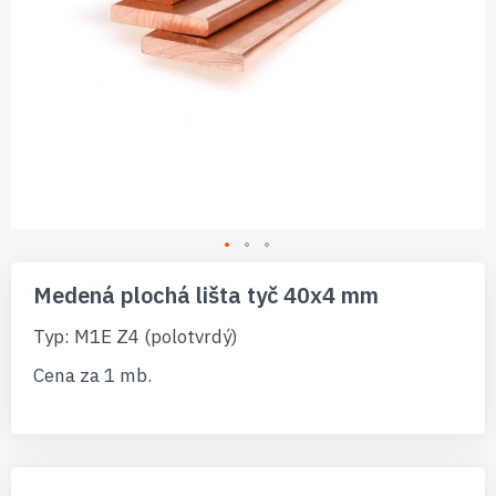
Preskočiť
na
Medená plochá lišta tyč 40x4 mm
začiatok
galérie
Typ: M1E Z4 (polotvrdý)
obrázkov
Cena za 1 mb.