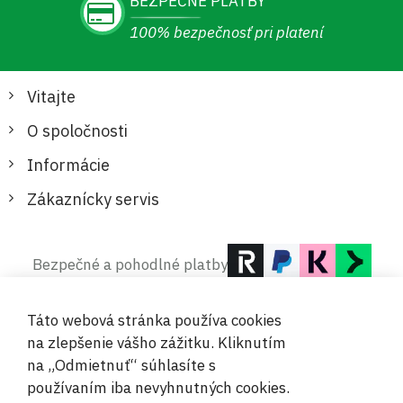
BEZPEČNÉ PLATBY
100% bezpečnosť pri platení
Vitajte
O spoločnosti
Informácie
Zákaznícky servis
Bezpečné a pohodlné platby
Táto webová stránka používa cookies
na zlepšenie vášho zážitku. Kliknutím
na „Odmietnuť“ súhlasíte s
používaním iba nevyhnutných cookies.
© 2019-2026 Megamix s.r.o.