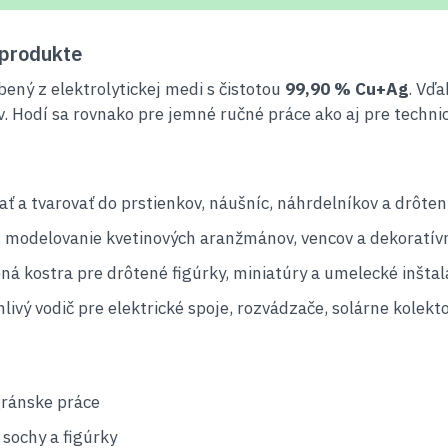
produkte
bený z elektrolytickej medi s čistotou
99,90 % Cu+Ag
. Vďa
v. Hodí sa rovnako pre jemné ručné práce ako aj pre technic
tať a tvarovať do prstienkov, náušníc, náhrdelníkov a drôte
, modelovanie kvetinových aranžmánov, vencov a dekoratí
á kostra pre drôtené figúrky, miniatúry a umelecké inštalá
livý vodič pre elektrické spoje, rozvádzače, solárne kolekto
igránske práce
 sochy a figúrky