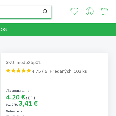
Your
LOG
SKU: medp25p01
4.75 / 5
Predaných:
103
ks
Zľavnená cena
4,20 €
3,41 €
Bežná cena