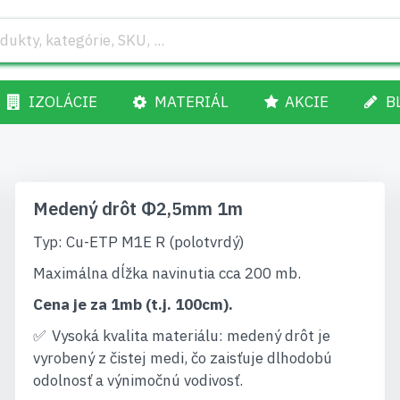
IZOLÁCIE
MATERIÁL
AKCIE
B
Medený drôt Φ2,5mm 1m
Typ: Cu-ETP M1E R (polotvrdý)
Maximálna dĺžka navinutia cca 200 mb.
Cena je za 1mb (t.j. 100cm).
Vysoká kvalita materiálu: medený drôt je
vyrobený z čistej medi, čo zaisťuje dlhodobú
odolnosť a výnimočnú vodivosť.