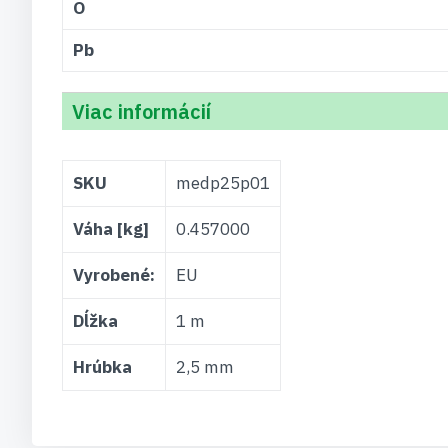
O
Pb
Viac informácií
Viac
SKU
medp25p01
informácií
Váha [kg]
0.457000
Vyrobené:
EU
Dĺžka
1 m
Hrúbka
2,5 mm