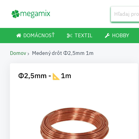
DOMÁCNOSŤ
TEXTIL
HOBBY
Domov
Medený drôt Φ2,5mm 1m
Preskočiť
na
koniec
galérie
obrázkov