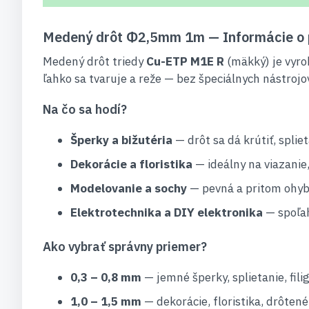
Medený drôt Φ2,5mm 1m — Informácie o 
Medený drôt triedy
Cu-ETP M1E R
(mäkký) je vyro
ľahko sa tvaruje a reže — bez špeciálnych nástrojo
Na čo sa hodí?
Šperky a bižutéria
— drôt sa dá krútiť, splie
Dekorácie a floristika
— ideálny na viazanie
Modelovanie a sochy
— pevná a pritom ohybn
Elektrotechnika a DIY elektronika
— spoľah
Ako vybrať správny priemer?
0,3 – 0,8 mm
— jemné šperky, splietanie, fil
1,0 – 1,5 mm
— dekorácie, floristika, drôtené