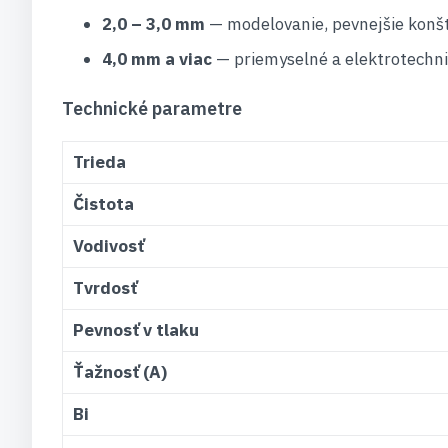
2,0 – 3,0 mm
— modelovanie, pevnejšie konšt
4,0 mm a viac
— priemyselné a elektrotechni
Technické parametre
Trieda
Čistota
Vodivosť
Tvrdosť
Pevnosť v tlaku
Ťažnosť (A)
Bi